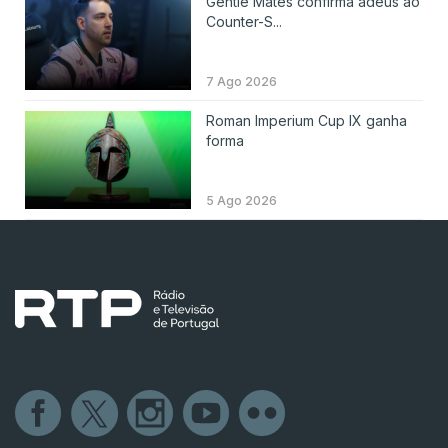
Gentle Mates confirma adeus ao
Counter-S...
7 Ago 2026
Roman Imperium Cup IX ganha
forma
5 Ago 2026