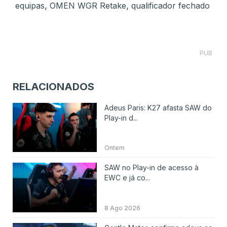
,
,
equipas
OMEN WGR Retake
qualificador fechado
PUB
RELACIONADOS
Adeus Paris: K27 afasta SAW do
Play-in d...
Ontem
SAW no Play-in de acesso à
EWC e já co...
8 Ago 2026