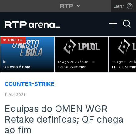
Entrar
Toggle na
DIRETO
12 Ago 2026 às 18:00
13 Ago 2026 à
O Resto é Bola
LPLOL Summer
LPLOL Summ
COUNTER-STRIKE
11 Abr 2021
Equipas do OMEN WGR
Retake definidas; QF chega
ao fim