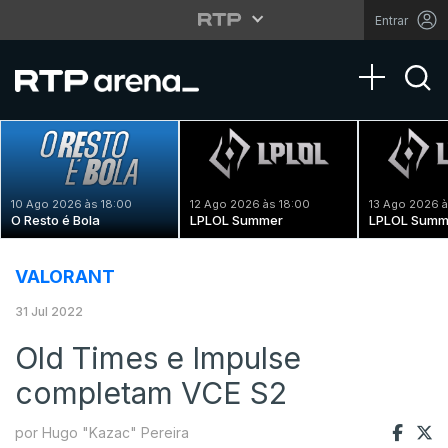
Entrar
Toggle na
10 Ago 2026 às 18:00
12 Ago 2026 às 18:00
13 Ago 2026 à
O Resto é Bola
LPLOL Summer
LPLOL Summ
VALORANT
31 Jul 2022
Old Times e Impulse
completam VCE S2
por Hugo "Kazac" Pereira