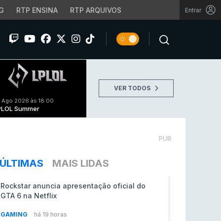
G
RTP ENSINA
RTP ARQUIVOS
Entrar
VER TODOS
 Ago 2026 às 18:00
PLOL Summer
PUB
ÚLTIMAS
MAIS LIDAS
Rockstar anuncia apresentação oficial do
GTA 6 na Netflix
GAMING
há 19 horas