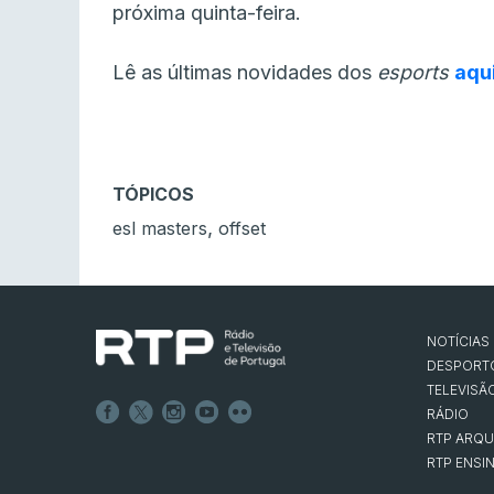
próxima quinta-feira.
Lê as últimas novidades dos
esports
aqu
TÓPICOS
,
esl masters
offset
NOTÍCIAS
DESPORT
TELEVISÃ
RÁDIO
RTP ARQU
RTP ENSI