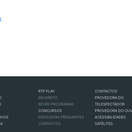
i
.
RTP PLAY
CONTACTOS
O
EM DIRETO
PROVEDORA DO
O
REVER PROGRAMAS
TELESPECTADOR
CONCURSOS
PROVEDORA DO OUV
IVOS
PERGUNTAS FREQUENTES
ACESSIBILIDADES
NA
CONTACTOS
SATÉLITES