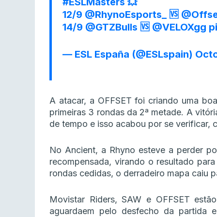
#ESLMasters
💥
12/9
@RhynoEsports_
🆚
@Offse
14/9
@GTZBulls
🆚
@VELOXgg
p
— ESL España (@ESLspain)
Octo
A atacar, a OFFSET foi criando uma bo
primeiras 3 rondas da 2ª metade. A vitór
de tempo e isso acabou por se verificar,
No Ancient, a Rhyno esteve a perder por
recompensada, virando o resultado para
rondas cedidas, o derradeiro mapa caiu 
Movistar Riders, SAW e OFFSET estão 
aguardaem pelo desfecho da partida 