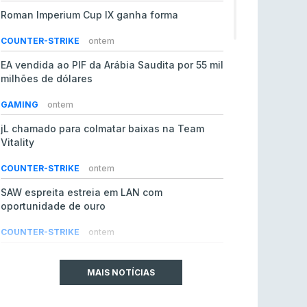
Roman Imperium Cup IX ganha forma
COUNTER-STRIKE
ontem
EA vendida ao PIF da Arábia Saudita por 55 mil
milhões de dólares
GAMING
ontem
jL chamado para colmatar baixas na Team
Vitality
COUNTER-STRIKE
ontem
SAW espreita estreia em LAN com
oportunidade de ouro
COUNTER-STRIKE
ontem
Era em risco? Vitality continua a cair no VRS
do Counter-Strike 2
MAIS NOTÍCIAS
COUNTER-STRIKE
ontem