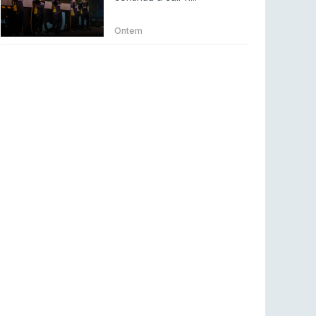
Betclic renova parceria com a RTP Arena para
a época 2026/27
Ontem
RTP ARENA
23 jul 2026
BLAST Bounty S2 na RTP Arena: Regressa o
melhor Counter-Strike
COUNTER-STRIKE
18 jul 2026
Wuant assina “The One”: O novo hino oficial
da LPLOL
LEAGUE OF LEGENDS
16 jul 2026
Roman Imperium Cup VIII abre inscrições com
SAW e Luminosity na lista
COUNTER-STRIKE
16 jul 2026