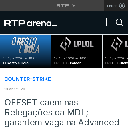
Entrar
Toggle na
10 Ago 2026 às 18:00
12 Ago 2026 às 18:00
13 Ago 2026 à
O Resto é Bola
LPLOL Summer
LPLOL Summ
COUNTER-STRIKE
13 Abr 2020
OFFSET caem nas
Relegações da MDL;
garantem vaga na Advanced