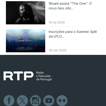
Wuant assina "The One": O
novo hino ofic...
16 Jul 2026
Inscrições para o Summer Split
da LPLO...
30 Jun 2026