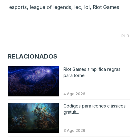
,
,
,
,
esports
league of legends
lec
lol
Riot Games
PUB
RELACIONADOS
Riot Games simplifica regras
para tornei...
4 Ago 2026
Códigos para ícones clássicos
gratuit...
3 Ago 2026