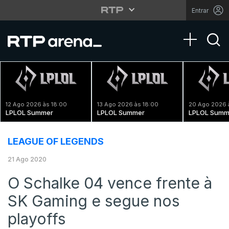
Entrar
Toggle na
12 Ago 2026 às 18:00
13 Ago 2026 às 18:00
20 Ago 2026 
LPLOL Summer
LPLOL Summer
LPLOL Summ
LEAGUE OF LEGENDS
21 Ago 2020
O Schalke 04 vence frente à
SK Gaming e segue nos
playoffs