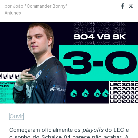
por João "Commander Bonny"
Antunes
Ouvir
Começaram oficialmente os
playoffs
do LEC e
o sonho do Schalke 04 parece não acabar. A