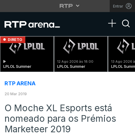
Entrar
Toggle na
DIRETO
12 Ago 2026 às 18:00
13 Ago 2026 à
LPLOL Summer
LPLOL Summer
LPLOL Summ
RTP ARENA
20 Mar 2019
O Moche XL Esports está
nomeado para os Prémios
Marketeer 2019