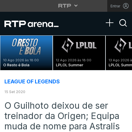
Entrar
Toggle na
10 Ago 2026 às 18:00
12 Ago 2026 às 18:00
13 Ago 2026 à
O Resto é Bola
LPLOL Summer
LPLOL Summ
LEAGUE OF LEGENDS
15 Set 2020
O Guilhoto deixou de ser
treinador da Origen; Equipa
muda de nome para Astralis