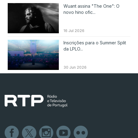
Wuant assina "The One": O
novo hino ofic...
16 Jul 2026
Inscrições para o Summer Split
da LPLO...
30 Jun 2026