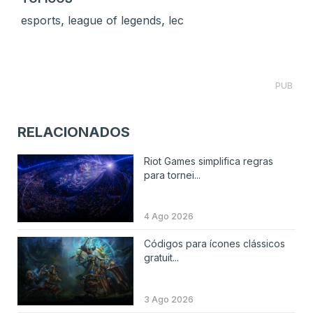
,
,
esports
league of legends
lec
PUB
RELACIONADOS
Riot Games simplifica regras
para tornei...
4 Ago 2026
Códigos para ícones clássicos
gratuit...
3 Ago 2026