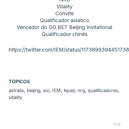
Vitality
Convite
Qualificador asiático
Vencedor do GG.BET Beijing Invitational
Qualificador chinês
https://twitter.com/IEM/status/117389939445173
TÓPICOS
,
,
,
,
,
,
,
astralis
beijing
esl
IEM
liquid
nrg
qualificadores
vitality
PUB