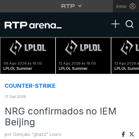
Entrar
Toggle na
06 Ago 2026 às 18:00
12 Ago 2026 às 18:00
13 Ago 2026 à
LPLOL Summer
LPLOL Summer
LPLOL Summ
COUNTER-STRIKE
17 Set 2019
NRG confirmados no IEM
Beijing
por Gonçalo "ghazz" Louro