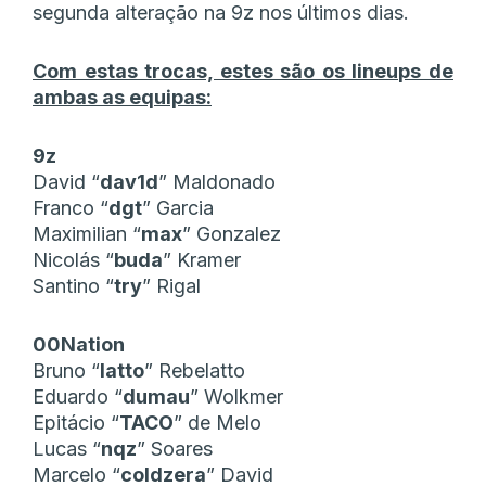
segunda alteração na 9z nos últimos dias.
Com estas trocas, estes são os lineups de
ambas as equipas:
9z
David “
dav1d
” Maldonado
Franco “
dgt
” Garcia
Maximilian “
max
” Gonzalez
Nicolás “
buda
” Kramer
Santino “
try
” Rigal
00Nation
Bruno “
latto
” Rebelatto
Eduardo “
dumau
” Wolkmer
Epitácio “
TACO
” de Melo
Lucas “
nqz
” Soares
Marcelo “
coldzera
” David