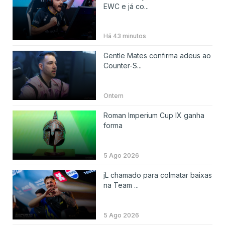
EWC e já co...
Há 43 minutos
Gentle Mates confirma adeus ao
Counter-S...
Ontem
Roman Imperium Cup IX ganha
forma
5 Ago 2026
jL chamado para colmatar baixas
na Team ...
5 Ago 2026