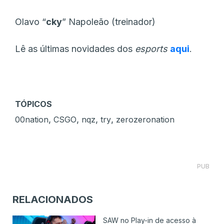
Olavo “
cky
” Napoleão (treinador)
Lê as últimas novidades dos
esports
aqui
.
TÓPICOS
,
,
,
,
00nation
CSGO
nqz
try
zerozeronation
PUB
RELACIONADOS
SAW no Play-in de acesso à