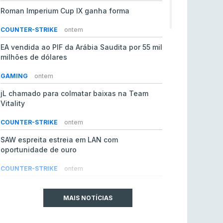
Roman Imperium Cup IX ganha forma
COUNTER-STRIKE
ontem
EA vendida ao PIF da Arábia Saudita por 55 mil
milhões de dólares
GAMING
ontem
jL chamado para colmatar baixas na Team
Vitality
COUNTER-STRIKE
ontem
SAW espreita estreia em LAN com
oportunidade de ouro
COUNTER-STRIKE
ontem
Era em risco? Vitality continua a cair no VRS
do Counter-Strike 2
MAIS NOTÍCIAS
COUNTER-STRIKE
ontem