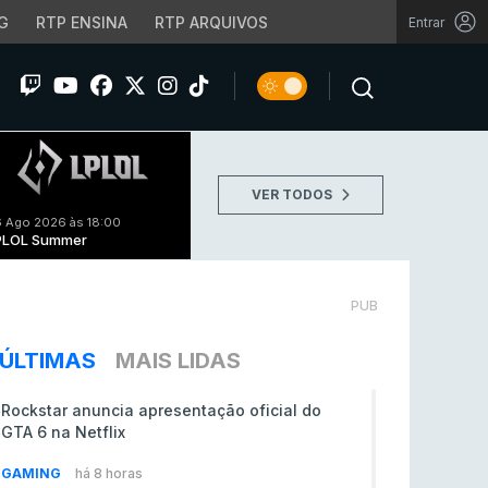
G
RTP ENSINA
RTP ARQUIVOS
Entrar
VER TODOS
 Ago 2026 às 18:00
PLOL Summer
PUB
ÚLTIMAS
MAIS LIDAS
Rockstar anuncia apresentação oficial do
GTA 6 na Netflix
GAMING
há 8 horas