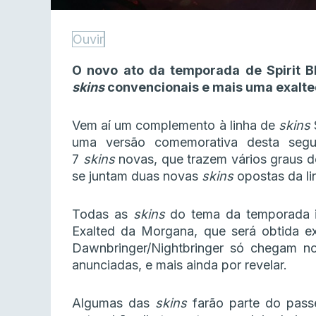
Ouvir
O novo ato da temporada de Spirit B
skins
convencionais e mais uma exalte
Vem aí um complemento à linha de
skins
uma versão comemorativa desta seg
7
skins
novas, que trazem vários graus de
se juntam duas novas
skins
opostas da li
Todas as
skins
do tema da temporada ir
Exalted da Morgana, que será obtida e
Dawnbringer/Nightbringer só chegam no
anunciadas, e mais ainda por revelar.
Algumas das
skins
farão parte do pass