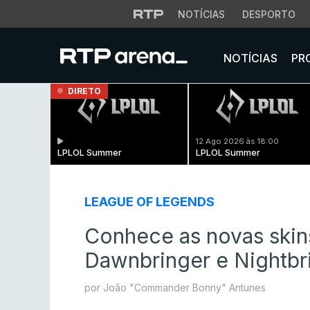
NOTÍCIAS
DESPORTO
NOTÍCIAS
PR
DIRETO
12 Ago 2026 às 18:00
LPLOL Summer
LPLOL Summer
LEAGUE OF LEGENDS
Conhece as novas skins
Dawnbringer e Nightbr
por João "Commander Bonny" Antunes