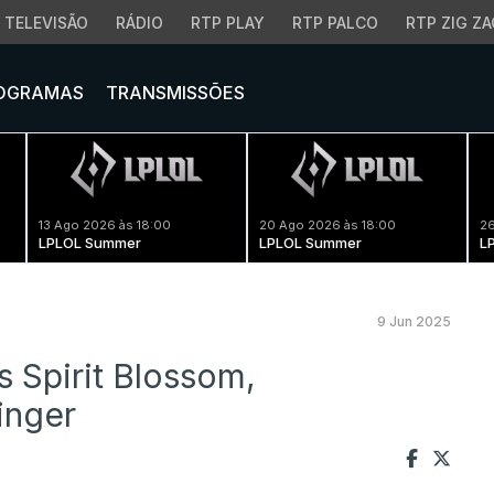
TELEVISÃO
RÁDIO
RTP PLAY
RTP PALCO
RTP ZIG ZA
OGRAMAS
TRANSMISSÕES
13 Ago 2026 às 18:00
20 Ago 2026 às 18:00
26
LPLOL Summer
LPLOL Summer
L
9 Jun 2025
 Spirit Blossom,
inger