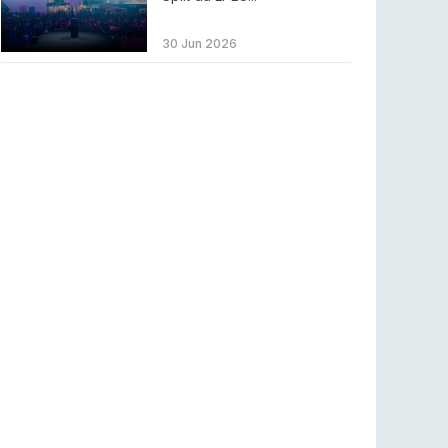
Betclic renova parceria com a RTP Arena para
a época 2026/27
30 Jun 2026
RTP ARENA
23 jul 2026
BLAST Bounty S2 na RTP Arena: Regressa o
melhor Counter-Strike
COUNTER-STRIKE
18 jul 2026
Wuant assina “The One”: O novo hino oficial
da LPLOL
LEAGUE OF LEGENDS
16 jul 2026
Roman Imperium Cup VIII abre inscrições com
SAW e Luminosity na lista
COUNTER-STRIKE
16 jul 2026