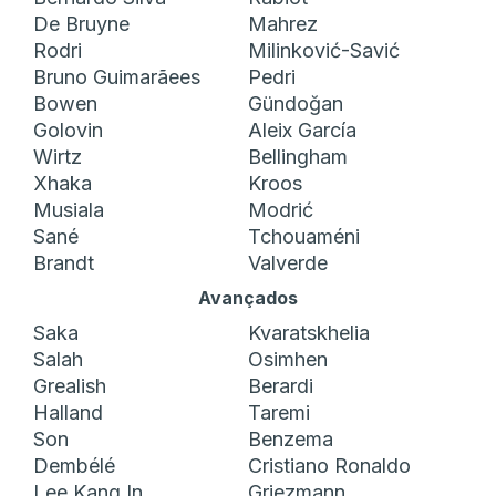
De Bruyne
Mahrez
Rodri
Milinković-Savić
Bruno Guimarãees
Pedri
Bowen
Gündoğan
Golovin
Aleix García
Wirtz
Bellingham
Xhaka
Kroos
Musiala
Modrić
Sané
Tchouaméni
Brandt
Valverde
Avançados
Saka
Kvaratskhelia
Salah
Osimhen
Grealish
Berardi
Halland
Taremi
Son
Benzema
Dembélé
Cristiano Ronaldo
Lee Kang In
Griezmann