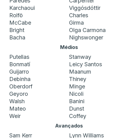
Paredes
Carpenter
Karchaoui
Viggósdóttir
Rolfö
Charles
McCabe
Girma
Bright
Olga Carmona
Bacha
Nighswonger
Médios
Putellas
Stanway
Bonmatí
Leicy Santos
Guijarro
Maanum
Debinha
Thiney
Oberdorf
Minge
Geyoro
Nicoli
Walsh
Banini
Mateo
Dunst
Weir
Coffey
Avançados
Sam Kerr
Lynn Williams