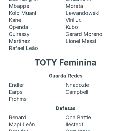
Mbappé
Morata
Kolo Muani
Lewandowski
Kane
Vini Jr.
Openda
Kubo
Guirassy
Gerard Moreno
Martínez
Lionel Messi
Rafael Leão
TOTY Feminina
Guarda-Redes
Endler
Nnadozie
Earps
Campbell
Frohms
Defesas
Renard
Ona Battle
Mapi León
Ilestedt