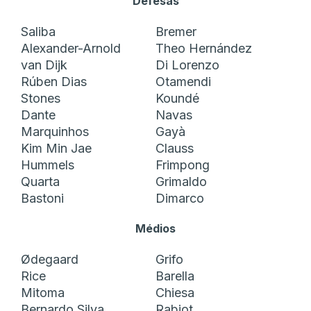
Defesas
Saliba
Bremer
Alexander-Arnold
Theo Hernández
van Dijk
Di Lorenzo
Rúben Dias
Otamendi
Stones
Koundé
Dante
Navas
Marquinhos
Gayà
Kim Min Jae
Clauss
Hummels
Frimpong
Quarta
Grimaldo
Bastoni
Dimarco
Médios
Ødegaard
Grifo
Rice
Barella
Mitoma
Chiesa
Bernardo Silva
Rabiot