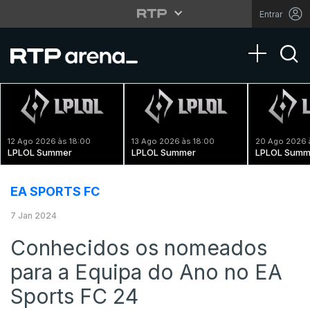
Entrar
Toggle na
12 Ago 2026 às 18:00
13 Ago 2026 às 18:00
20 Ago 2026 
LPLOL Summer
LPLOL Summer
LPLOL Summ
EA SPORTS FC
7 Jan 2024
Conhecidos os nomeados
para a Equipa do Ano no EA
Sports FC 24