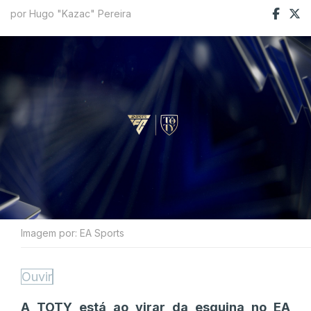
por Hugo "Kazac" Pereira
Imagem por: EA Sports
Ouvir
A TOTY está ao virar da esquina no EA