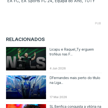
,
,
,
EA FC
EA Sports FC 24
Equipa do Ano
TOTY
PUB
RELACIONADOS
Licapu e Raquel_Ty erguem
troféus nas F...
4 Jun 2026
DFernandes mais perto do título
na Liga...
17 Mai 2026
SL Benfica conquista a vitória na