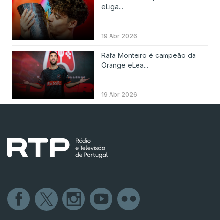
eLiga...
19 Abr 2026
Rafa Monteiro é campeão da
Orange eLea...
19 Abr 2026