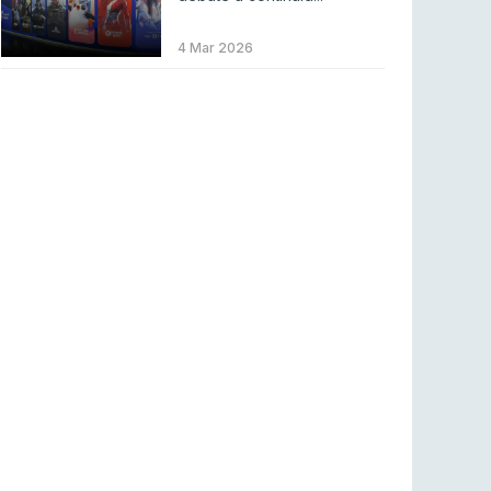
Betclic renova parceria com a RTP Arena para
a época 2026/27
4 Mar 2026
RTP ARENA
23 jul 2026
BLAST Bounty S2 na RTP Arena: Regressa o
melhor Counter-Strike
COUNTER-STRIKE
18 jul 2026
Wuant assina “The One”: O novo hino oficial
da LPLOL
LEAGUE OF LEGENDS
16 jul 2026
Roman Imperium Cup VIII abre inscrições com
SAW e Luminosity na lista
COUNTER-STRIKE
16 jul 2026