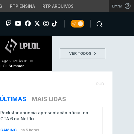
G
RTP ENSINA
RTP ARQUIVOS
Entrar
VER TODOS
 Ago 2026 às 18:00
PLOL Summer
PUB
ÚLTIMAS
MAIS LIDAS
Rockstar anuncia apresentação oficial do
GTA 6 na Netflix
GAMING
há 5 horas