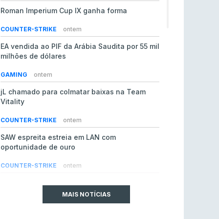
Roman Imperium Cup IX ganha forma
COUNTER-STRIKE
ontem
EA vendida ao PIF da Arábia Saudita por 55 mil
milhões de dólares
GAMING
ontem
jL chamado para colmatar baixas na Team
Vitality
COUNTER-STRIKE
ontem
SAW espreita estreia em LAN com
oportunidade de ouro
COUNTER-STRIKE
ontem
Era em risco? Vitality continua a cair no VRS
do Counter-Strike 2
MAIS NOTÍCIAS
COUNTER-STRIKE
ontem