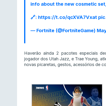
info about the new cosmetic set
🔗:
https://t.co/qcXVA7Vxat
pic
— Fortnite (@FortniteGame)
May
Haverão ainda 2 pacotes especiais ded
jogador dos Utah Jazz, e Trae Young, atl
novas picaretas, gestos, acessórios de cos