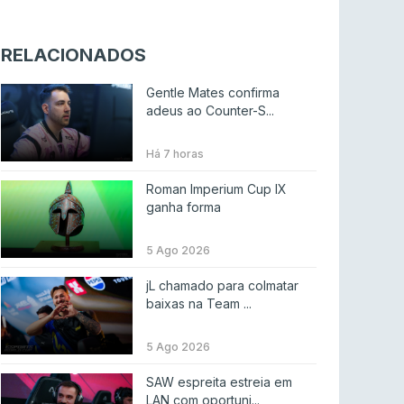
SAW espreita estreia em LAN com
oportunidade de ouro
RELACIONADOS
COUNTER-STRIKE
5 ago 2026
Gentle Mates confirma
Era em risco? Vitality continua a cair no VRS
adeus ao Counter-S...
do Counter-Strike 2
COUNTER-STRIKE
5 ago 2026
Há 7 horas
Riot Games simplifica regras para torneios
Roman Imperium Cup IX
comunitários de League of Legends
ganha forma
LEAGUE OF LEGENDS
4 ago 2026
5 Ago 2026
Twitch e Amazon planeiam usar transmissões
jL chamado para colmatar
para treinar IA
baixas na Team ...
ENTRETENIMENTO
3 ago 2026
5 Ago 2026
Códigos para ícones clássicos gratuitos no
League of Legends [agosto 2026]
SAW espreita estreia em
LAN com oportuni...