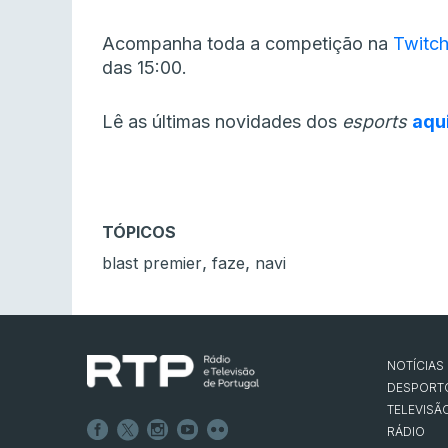
Acompanha toda a competição na
Twitc
das 15:00.
Lê as últimas novidades dos
esports
aqu
TÓPICOS
,
,
blast premier
faze
navi
NOTÍCIAS
DESPORT
TELEVISÃ
RÁDIO