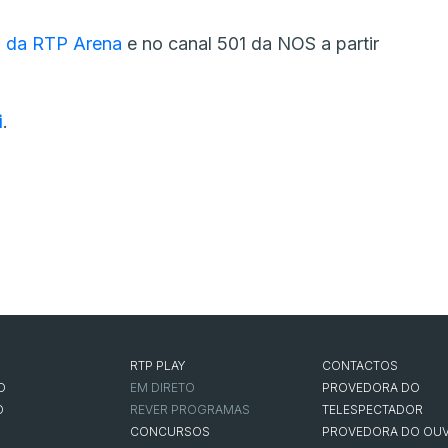
h da RTP Arena
e no canal 501 da NOS a partir
i
.
RTP PLAY
CONTACTOS
O
EM DIRETO
PROVEDORA DO
O
REVER PROGRAMAS
TELESPECTADOR
CONCURSOS
PROVEDORA DO OUV