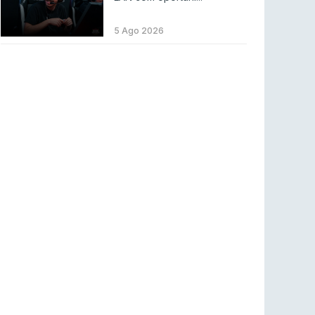
LEAGUE OF LEGENDS
3 ago 2026
MOUZ surpreende Spirit para vencer BLAST
5 Ago 2026
Bounty
COUNTER-STRIKE
2 ago 2026
Setembro recheado de LANs em Portugal
COUNTER-STRIKE
1 ago 2026
Betclic renova parceria com a RTP Arena para
a época 2026/27
RTP ARENA
23 jul 2026
BLAST Bounty S2 na RTP Arena: Regressa o
melhor Counter-Strike
COUNTER-STRIKE
18 jul 2026