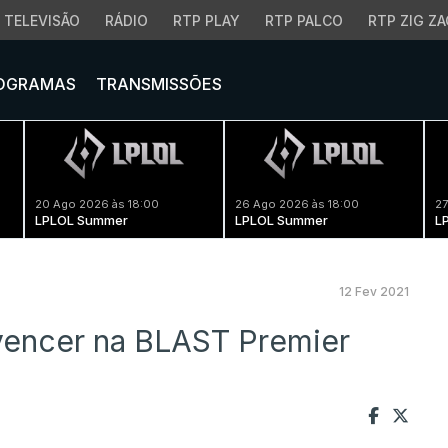
TELEVISÃO
RÁDIO
RTP PLAY
RTP PALCO
RTP ZIG ZA
OGRAMAS
TRANSMISSÕES
20 Ago 2026 às 18:00
26 Ago 2026 às 18:00
27
LPLOL Summer
LPLOL Summer
L
12 Fev 2021
vencer na BLAST Premier