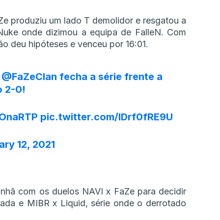
Ze produziu um lado T demolidor e resgatou a
 Nuke onde dizimou a equipa de FalleN. Com
ão deu hipóteses e venceu por 16:01.
,
@FaZeClan
fecha a série frente a
o 2-0!
OnaRTP
pic.twitter.com/IDrf0fRE9U
ary 12, 2021
anhã com os duelos NAVI x FaZe para decidir
ada e MIBR x Liquid, série onde o derrotado