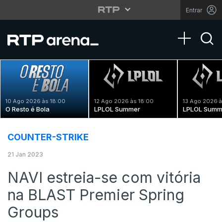
Entrar
Toggle na
10 Ago 2026 às 18:00
12 Ago 2026 às 18:00
13 Ago 2026 à
O Resto é Bola
LPLOL Summer
LPLOL Summ
COUNTER-STRIKE
21 Jan 2023
NAVI estreia-se com vitória
na BLAST Premier Spring
Groups