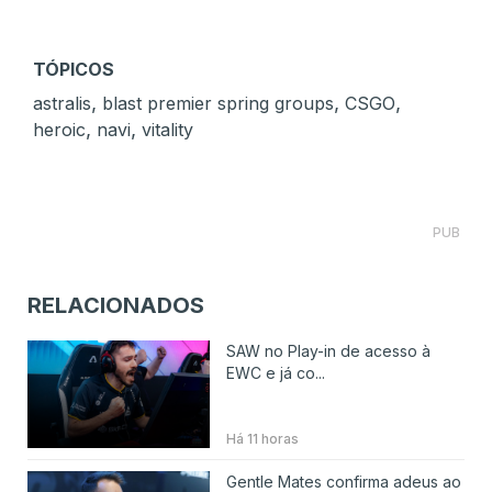
TÓPICOS
,
,
,
astralis
blast premier spring groups
CSGO
,
,
heroic
navi
vitality
PUB
RELACIONADOS
SAW no Play-in de acesso à
EWC e já co...
Há 11 horas
Gentle Mates confirma adeus ao