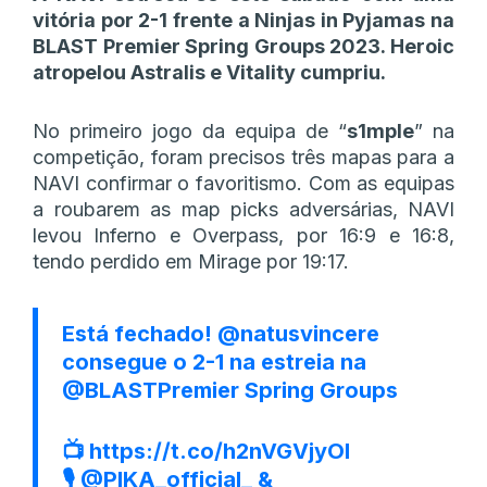
vitória por 2-1 frente a Ninjas in Pyjamas na
BLAST Premier Spring Groups 2023. Heroic
atropelou Astralis e Vitality cumpriu.
No primeiro jogo da equipa de “
s1mple
” na
competição, foram precisos três mapas para a
NAVI confirmar o favoritismo. Com as equipas
a roubarem as map picks adversárias, NAVI
levou Inferno e Overpass, por 16:9 e 16:8,
tendo perdido em Mirage por 19:17.
Está fechado!
@natusvincere
consegue o 2-1 na estreia na
@BLASTPremier
Spring Groups
📺
https://t.co/h2nVGVjyOI
🎙️
@PIKA_official_
&