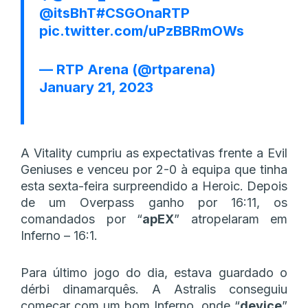
@itsBhT
#CSGOnaRTP
pic.twitter.com/uPzBBRmOWs
— RTP Arena (@rtparena)
January 21, 2023
A Vitality cumpriu as expectativas frente a Evil
Geniuses e venceu por 2-0 à equipa que tinha
esta sexta-feira surpreendido a Heroic. Depois
de um Overpass ganho por 16:11, os
comandados por “
apEX
” atropelaram em
Inferno – 16:1.
Para último jogo do dia, estava guardado o
dérbi dinamarquês. A Astralis conseguiu
começar com um bom Inferno, onde “
device
”