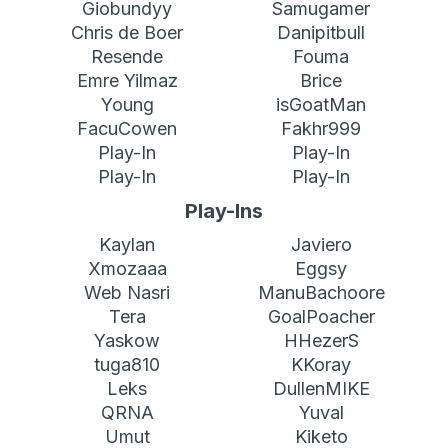
Giobundyy
Samugamer
Chris de Boer
Danipitbull
Resende
Fouma
Emre Yilmaz
Brice
Young
isGoatMan
FacuCowen
Fakhr999
Play-In
Play-In
Play-In
Play-In
Play-Ins
Kaylan
Javiero
Xmozaaa
Eggsy
Web Nasri
ManuBachoore
Tera
GoalPoacher
Yaskow
HHezerS
tuga810
KKoray
Leks
DullenMIKE
QRNA
Yuval
Umut
Kiketo