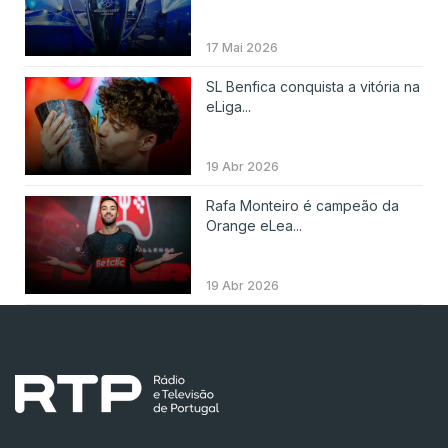
17 Mai 2026
SL Benfica conquista a vitória na
eLiga...
19 Abr 2026
Rafa Monteiro é campeão da
Orange eLea...
19 Abr 2026