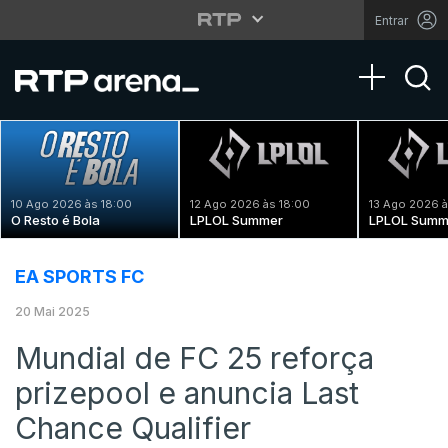
Entrar
Toggle na
10 Ago 2026 às 18:00
12 Ago 2026 às 18:00
13 Ago 2026 à
O Resto é Bola
LPLOL Summer
LPLOL Summ
EA SPORTS FC
20 Mai 2025
Mundial de FC 25 reforça
prizepool e anuncia Last
Chance Qualifier