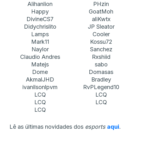
Alihanlion
PHzin
Happy
GoatMoh
DivineCS7
aliKwtx
Didychrislito
JP Sleator
Lamps
Cooler
Mark11
Kossu72
Naylor
Sanchez
Claudio Andres
Rxshiid
Matejs
sabo
Dome
Domasas
AkmalJHD
Bradley
ivanilsonlpvm
RvPLegend10
LCQ
LCQ
LCQ
LCQ
LCQ
Lê as últimas novidades dos
esports
aqui
.