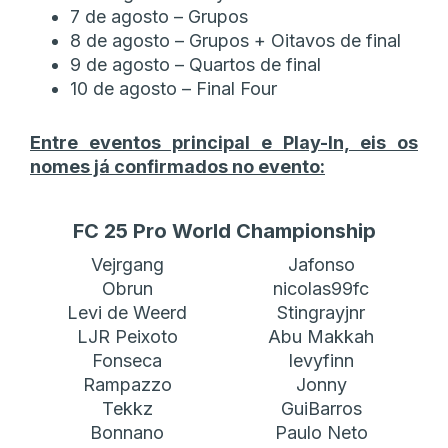
7 de agosto – Grupos
8 de agosto – Grupos + Oitavos de final
9 de agosto – Quartos de final
10 de agosto – Final Four
Entre eventos principal e Play-In, eis os
nomes já confirmados no evento:
FC 25 Pro World Championship
Vejrgang
Jafonso
Obrun
nicolas99fc
Levi de Weerd
Stingrayjnr
LJR Peixoto
Abu Makkah
Fonseca
levyfinn
Rampazzo
Jonny
Tekkz
GuiBarros
Bonnano
Paulo Neto