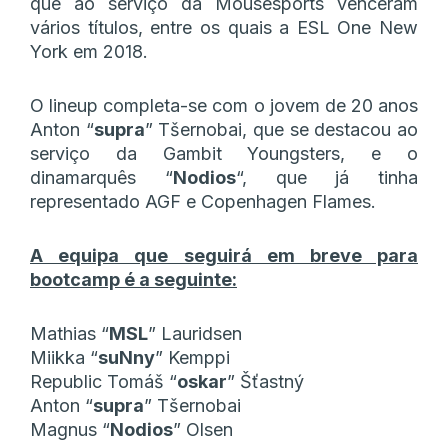
que ao serviço da Mousesports venceram
vários títulos, entre os quais a ESL One New
York em 2018.
O lineup completa-se com o jovem de 20 anos
Anton “
supra
” Tšernobai, que se destacou ao
serviço da Gambit Youngsters, e o
dinamarquês “
Nodios
“, que já tinha
representado AGF e Copenhagen Flames.
A equipa que seguirá em breve para
bootcamp é a seguinte:
Mathias “⁠
MSL
⁠” Lauridsen
Miikka “
⁠suNny
⁠” Kemppi
Republic Tomáš “⁠
oskar
⁠” Šťastný
Anton “
⁠supra
⁠” Tšernobai
Magnus “⁠
Nodios
⁠” Olsen