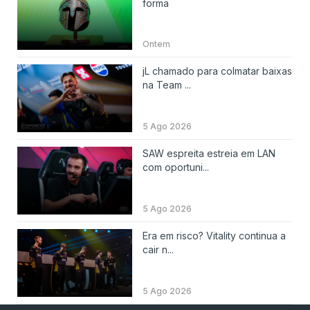
forma
Ontem
jL chamado para colmatar baixas
na Team ...
5 Ago 2026
SAW espreita estreia em LAN
com oportuni...
5 Ago 2026
Era em risco? Vitality continua a
cair n...
5 Ago 2026