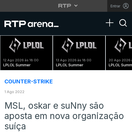
Entrar
Toggle na
12 Ago 2026 às 18:00
13 Ago 2026 às 18:00
20 Ago 2026 
LPLOL Summer
LPLOL Summer
LPLOL Summ
COUNTER-STRIKE
1 Ago 2022
MSL, oskar e suNny são
aposta em nova organização
suíça