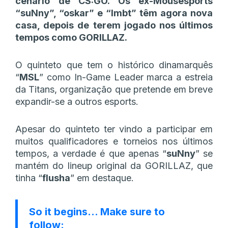
cenário de CS:GO. Os ex-Mousesports
“suNny”, “oskar” e “lmbt” têm agora nova
casa, depois de terem jogado nos últimos
tempos como GORILLAZ.
O quinteto que tem o histórico dinamarquês
“
MSL
” como In-Game Leader marca a estreia
da Titans, organização que pretende em breve
expandir-se a outros esports.
Apesar do quinteto ter vindo a participar em
muitos qualificadores e torneios nos últimos
tempos, a verdade é que apenas “
suNny
” se
mantém do lineup original da GORILLAZ, que
tinha “
flusha
” em destaque.
So it begins… Make sure to
follow: