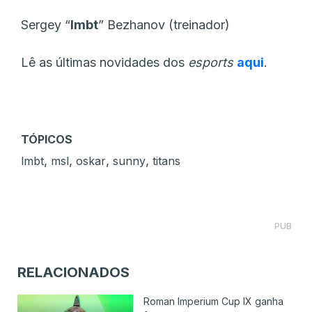
Sergey “
⁠lmbt
⁠” Bezhanov (treinador)
Lê as últimas novidades dos
esports
aqui
.
TÓPICOS
,
,
,
,
lmbt
msl
oskar
sunny
titans
PUB
RELACIONADOS
Roman Imperium Cup IX ganha