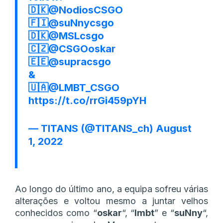
🇩🇰
@NodiosCSGO
🇫🇮
@suNnycsgo
🇩🇰
@MSLcsgo
🇨🇿
@CSGOoskar
🇪🇪
@supracsgo
&
🇺🇦
@LMBT_CSGO
https://t.co/rrGi459pYH
— TITANS (@TITANS_ch)
August
1, 2022
Ao longo do último ano, a equipa sofreu várias
alterações e voltou mesmo a juntar velhos
conhecidos como “
oskar
“, “
lmbt
” e “
suNny
“,