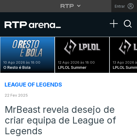
Entrar
Toggle na
10 Ago 2026 às 18:00
12 Ago 2026 às 18:00
13 Ago 2026 à
O Resto é Bola
LPLOL Summer
LPLOL Summ
LEAGUE OF LEGENDS
22 Fev 2025
MrBeast revela desejo de
criar equipa de League of
Legends