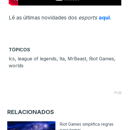
Lê as últimas novidades dos
esports
aqui
.
TÓPICOS
,
,
,
,
,
lcs
league of legends
lta
MrBeast
Riot Games
worlds
PUB
RELACIONADOS
Riot Games simplifica regras
para tornei...