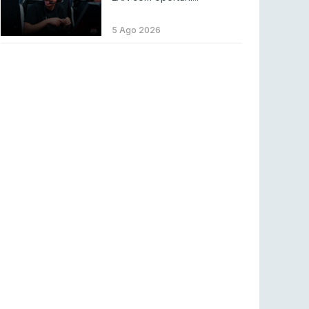
LEAGUE OF LEGENDS
3 ago 2026
MOUZ surpreende Spirit para vencer BLAST
5 Ago 2026
Bounty
COUNTER-STRIKE
2 ago 2026
Setembro recheado de LANs em Portugal
COUNTER-STRIKE
1 ago 2026
Betclic renova parceria com a RTP Arena para
a época 2026/27
RTP ARENA
23 jul 2026
BLAST Bounty S2 na RTP Arena: Regressa o
melhor Counter-Strike
COUNTER-STRIKE
18 jul 2026