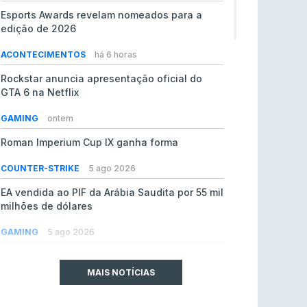
Esports Awards revelam nomeados para a
edição de 2026
ACONTECIMENTOS
há 6 horas
Rockstar anuncia apresentação oficial do
GTA 6 na Netflix
GAMING
ontem
Roman Imperium Cup IX ganha forma
COUNTER-STRIKE
5 ago 2026
EA vendida ao PIF da Arábia Saudita por 55 mil
milhões de dólares
GAMING
5 ago 2026
jL chamado para colmatar baixas na Team
Vitality
MAIS NOTÍCIAS
COUNTER-STRIKE
5 ago 2026