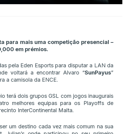
lta para mais uma competição presencial –
0,000 em prémios.
as pela Eden Esports para disputar a LAN da
de voltará a encontrar Alvaro “
SunPayus
”
ora a camisola da ENCE.
eio terá dois grupos GSL com jogos inaugurais
tro melhores equipas para os Playoffs de
ecinto InterContinental Malta.
 ser um destino cada vez mais comum na sua
. Julian’s onde participou no seu primeiro