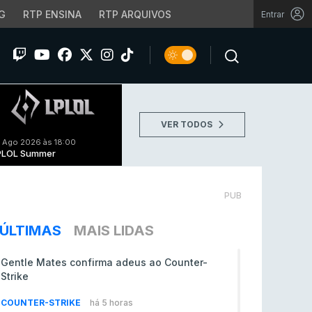
G
RTP ENSINA
RTP ARQUIVOS
Entrar
VER TODOS
 Ago 2026 às 18:00
PLOL Summer
PUB
ÚLTIMAS
MAIS LIDAS
Gentle Mates confirma adeus ao Counter-
Strike
COUNTER-STRIKE
há 5 horas