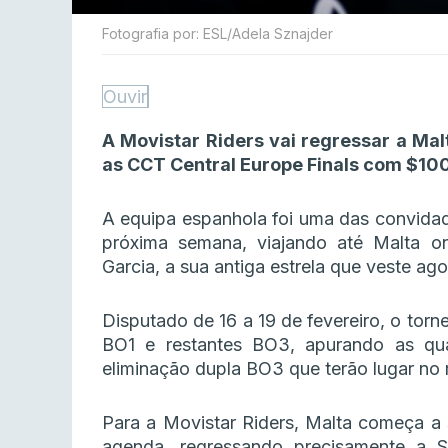
Fotografia por: ESL/Adela Sznajder
Ouvir
A Movistar Riders vai regressar a Ma
as CCT Central Europe Finals com $10
A equipa espanhola foi uma das convidad
próxima semana, viajando até Malta on
Garcia, a sua antiga estrela que veste ag
Disputado de 16 a 19 de fevereiro, o torn
BO1 e restantes BO3, apurando as qua
eliminação dupla BO3 que terão lugar no r
Para a Movistar Riders, Malta começa a
agenda, regressando precisamente a St