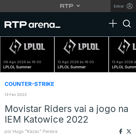
Entrar
Toggle na
06 Ago 2026 às 18:00
12 Ago 2026 às 18:00
13 Ago 2026 à
LPLOL Summer
LPLOL Summer
LPLOL Summ
COUNTER-STRIKE
13 Fev 2022
Movistar Riders vai a jogo na
IEM Katowice 2022
por Hugo "Kazac" Pereira