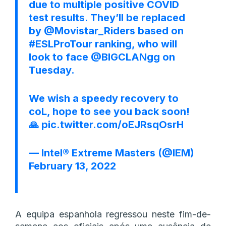
due to multiple positive COVID
test results. They’ll be replaced
by
@Movistar_Riders
based on
#ESLProTour
ranking, who will
look to face
@BIGCLANgg
on
Tuesday.
We wish a speedy recovery to
coL, hope to see you back soon!
🙏
pic.twitter.com/oEJRsqOsrH
— Intel® Extreme Masters (@IEM)
February 13, 2022
A equipa espanhola regressou neste fim-de-