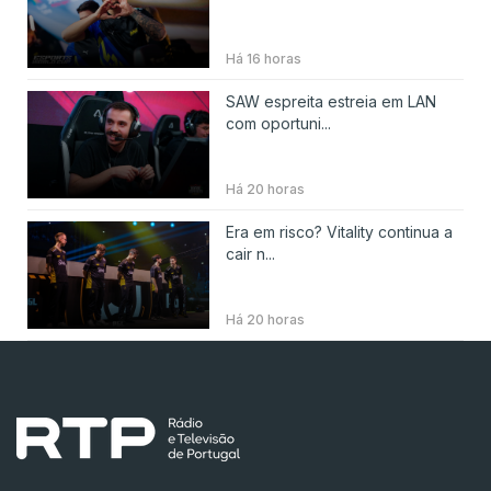
Há 16 horas
SAW espreita estreia em LAN
com oportuni...
Há 20 horas
Era em risco? Vitality continua a
cair n...
Há 20 horas