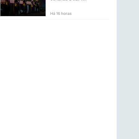
BLAST Bounty S2 na RTP Arena: Regressa o
melhor Counter-Strike
Há 16 horas
COUNTER-STRIKE
18 jul 2026
Wuant assina “The One”: O novo hino oficial
da LPLOL
LEAGUE OF LEGENDS
16 jul 2026
Roman Imperium Cup VIII abre inscrições com
SAW e Luminosity na lista
COUNTER-STRIKE
16 jul 2026
arrozdoce regressa ao mercado como jogador
livre
COUNTER-STRIKE
16 jul 2026