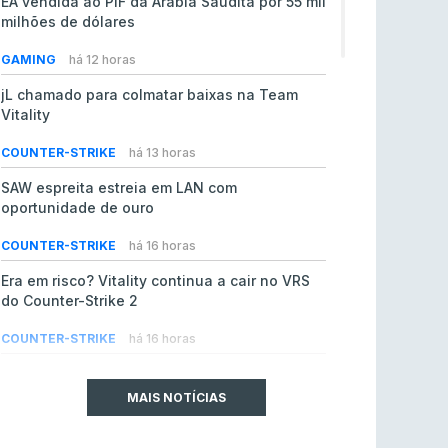
EA vendida ao PIF da Arábia Saudita por 55 mil
milhões de dólares
GAMING
há 12 horas
jL chamado para colmatar baixas na Team
Vitality
COUNTER-STRIKE
há 13 horas
SAW espreita estreia em LAN com
oportunidade de ouro
COUNTER-STRIKE
há 16 horas
Era em risco? Vitality continua a cair no VRS
do Counter-Strike 2
COUNTER-STRIKE
há 16 horas
Riot Games simplifica regras para torneios
comunitários de League of Legends
MAIS NOTÍCIAS
LEAGUE OF LEGENDS
ontem