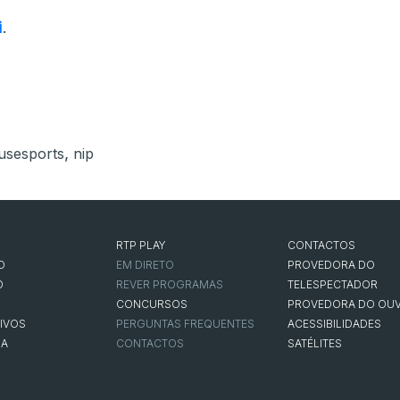
i
.
,
sesports
nip
RTP PLAY
CONTACTOS
O
EM DIRETO
PROVEDORA DO
O
REVER PROGRAMAS
TELESPECTADOR
CONCURSOS
PROVEDORA DO OUV
IVOS
PERGUNTAS FREQUENTES
ACESSIBILIDADES
NA
CONTACTOS
SATÉLITES