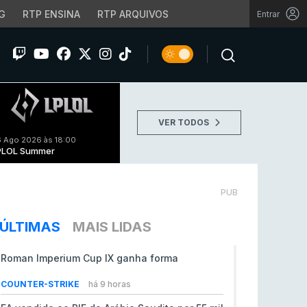
G
RTP ENSINA
RTP ARQUIVOS
Entrar
VER TODOS
 Ago 2026 às 18:00
PLOL Summer
PUB
ÚLTIMAS
MAIS LIDAS
Roman Imperium Cup IX ganha forma
COUNTER-STRIKE
há 9 horas