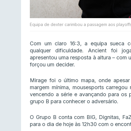
Equipa de dexter carimbou a passagem aos playoffs
Com um claro 16:3, a equipa sueca co
qualquer dificuldade. Ancient foi j
apresentou uma resposta à altura – com u
forçou um decider.
Mirage foi o último mapa, onde apesar
margem mínima, mousesports carregou n
vencendo a série e avançando para os p
grupo B para conhecer o adversário.
O Grupo B conta com BIG, Dignitas, Fa
para o dia de hoje às 12h30 com o encont