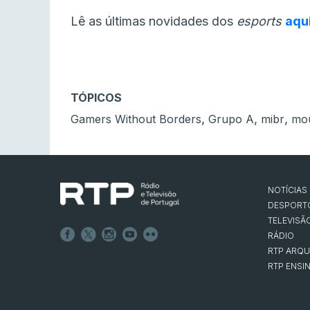
Lê as últimas novidades dos
esports
aqu
TÓPICOS
,
,
,
Gamers Without Borders
Grupo A
mibr
mou
NOTÍCIAS
DESPORT
TELEVISÃ
RÁDIO
RTP ARQU
RTP ENSI