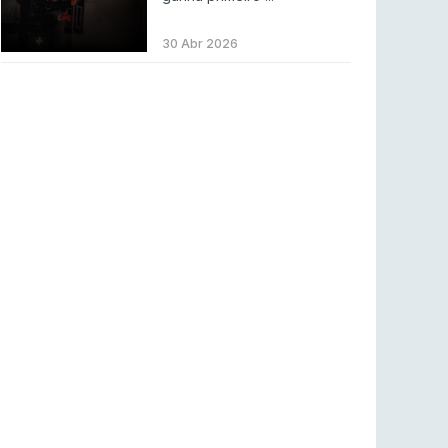
ENTRETENIMENTO
3 ago 2026
Códigos para ícones clássicos gratuitos no
30 Abr 2026
League of Legends [agosto 2026]
LEAGUE OF LEGENDS
3 ago 2026
MOUZ surpreende Spirit para vencer BLAST
Bounty
COUNTER-STRIKE
2 ago 2026
Setembro recheado de LANs em Portugal
COUNTER-STRIKE
1 ago 2026
Betclic renova parceria com a RTP Arena para
a época 2026/27
RTP ARENA
23 jul 2026