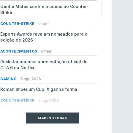
Gentle Mates confirma adeus ao Counter-
Strike
COUNTER-STRIKE
ontem
Esports Awards revelam nomeados para a
edição de 2026
ACONTECIMENTOS
ontem
Rockstar anuncia apresentação oficial do
GTA 6 na Netflix
GAMING
6 ago 2026
Roman Imperium Cup IX ganha forma
COUNTER-STRIKE
5 ago 2026
EA vendida ao PIF da Arábia Saudita por 55 mil
milhões de dólares
MAIS NOTÍCIAS
GAMING
5 ago 2026