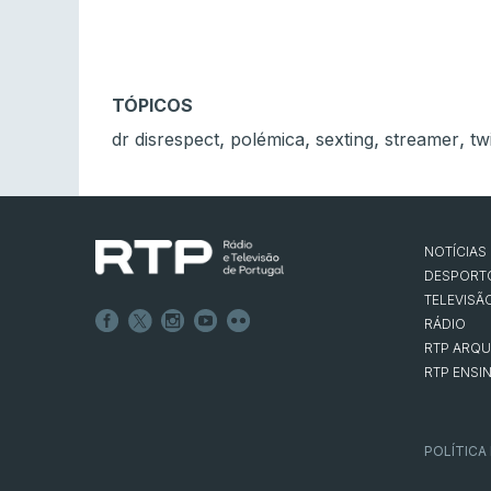
TÓPICOS
,
,
,
,
dr disrespect
polémica
sexting
streamer
tw
NOTÍCIAS
DESPORT
TELEVISÃ
RÁDIO
RTP ARQU
RTP ENSI
POLÍTICA