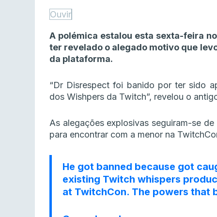
Ouvir
A polémica estalou esta sexta-feira n
ter revelado o alegado motivo que lev
da plataforma.
“Dr Disrespect foi banido por ter sido
dos Wishpers da Twitch”, revelou o antig
As alegações explosivas seguiram-se de 
para encontrar com a menor na TwitchCo
He got banned because got caugh
existing Twitch whispers product
at TwitchCon. The powers that be