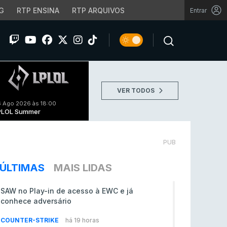
G
RTP ENSINA
RTP ARQUIVOS
Entrar
VER TODOS
 Ago 2026 às 18:00
PLOL Summer
PUB
ÚLTIMAS
MAIS LIDAS
SAW no Play-in de acesso à EWC e já
conhece adversário
COUNTER-STRIKE
há 19 horas