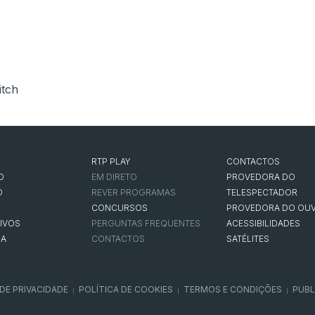
itch
RTP PLAY
CONTACTOS
O
EM DIRETO
PROVEDORA DO
O
REVER PROGRAMAS
TELESPECTADOR
CONCURSOS
PROVEDORA DO OUV
IVOS
PERGUNTAS FREQUENTES
ACESSIBILIDADES
NA
CONTACTOS
SATÉLITES
 DE PRIVACIDADE
POLÍTICA DE COOKIES
TERMOS E CONDIÇÕES
PUBL
|
|
|