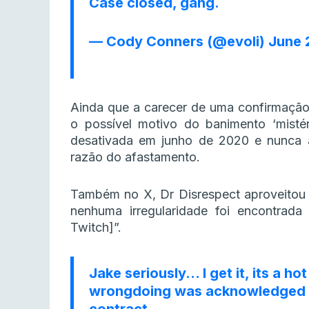
Case closed, gang.
— Cody Conners (@evoli)
June 
Ainda que a carecer de uma confirmação,
o possível motivo do banimento ‘mistér
desativada em junho de 2020 e nunca a
razão do afastamento.
Também no X, Dr Disrespect aproveitou p
nenhuma irregularidade foi encontrada
Twitch]”.
Jake seriously… I get it, its a ho
wrongdoing was acknowledged a
contract.