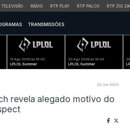
TELEVISÃO
RÁDIO
RTP PLAY
RTP PALCO
RTP ZIG ZA
OGRAMAS
TRANSMISSÕES
13 Ago 2026 às 18:00
20 Ago 2026 às 18:00
26
LPLOL Summer
LPLOL Summer
L
22 Jun 2024
ch revela alegado motivo do
spect