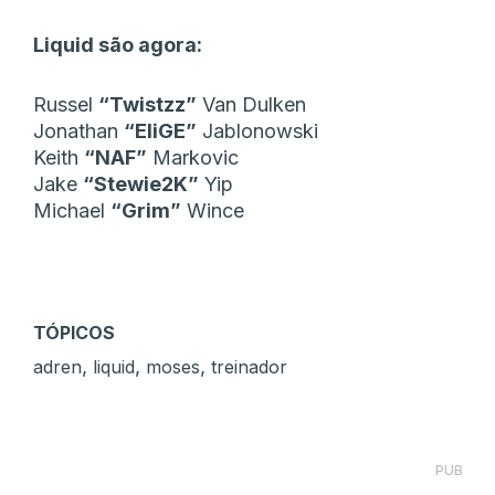
Liquid são agora:
Russel
“⁠Twistzz⁠”
Van Dulken
Jonathan
“⁠EliGE⁠”
Jablonowski
Keith
“⁠NAF⁠”
Markovic
Jake
“⁠Stewie2K⁠”
Yip
Michael
“⁠Grim⁠”
Wince
TÓPICOS
,
,
,
adren
liquid
moses
treinador
PUB