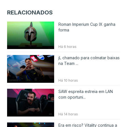
RELACIONADOS
Roman Imperium Cup IX ganha
forma
Há 6 horas
jL chamado para colmatar baixas
na Team ...
Há 10 horas
SAW espreita estreia em LAN
com oportuni...
Há 14 horas
Era em risco? Vitality continua a