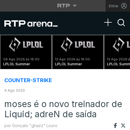
Entrar
Toggle na
06 Ago 2026 às 18:00
12 Ago 2026 às 18:00
13 Ago 2026 à
LPLOL Summer
LPLOL Summer
LPLOL Summ
COUNTER-STRIKE
9 Ago 2020
moses é o novo treinador de
Liquid; adreN de saída
por Gonçalo "ghazz" Louro