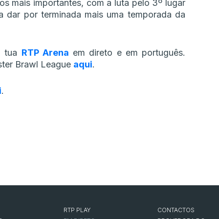
os mais importantes, com a luta pelo 3º lugar
 a dar por terminada mais uma temporada da
a tua
RTP Arena
em direto e em português.
ster Brawl League
aqui
.
i
.
RTP PLAY
CONTACTOS