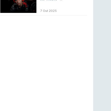
Betclic renova parceria com a RTP Arena para
a época 2026/27
7 Out 2025
RTP ARENA
23 jul 2026
BLAST Bounty S2 na RTP Arena: Regressa o
melhor Counter-Strike
COUNTER-STRIKE
18 jul 2026
Wuant assina “The One”: O novo hino oficial
da LPLOL
LEAGUE OF LEGENDS
16 jul 2026
Roman Imperium Cup VIII abre inscrições com
SAW e Luminosity na lista
COUNTER-STRIKE
16 jul 2026