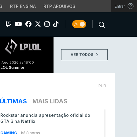
G
RTP ENSINA
RTP ARQUIVOS
Entrar
VER TODOS
 Ago 2026 às 18:00
PLOL Summer
PUB
ÚLTIMAS
MAIS LIDAS
Rockstar anuncia apresentação oficial do
GTA 6 na Netflix
GAMING
há 8 horas