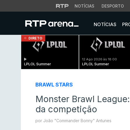
NOTÍCIAS
DESPORTO
NOTÍCIAS
PR
DIRETO
12 Ago 2026 às 18:00
LPLOL Summer
LPLOL Summer
BRAWL STARS
Monster Brawl League:
da competição
por João "Commander Bonny" Antunes