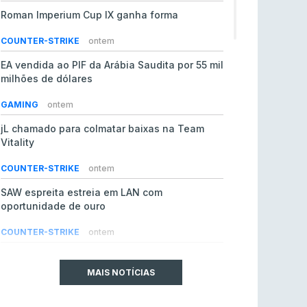
Roman Imperium Cup IX ganha forma
COUNTER-STRIKE
ontem
EA vendida ao PIF da Arábia Saudita por 55 mil
milhões de dólares
GAMING
ontem
jL chamado para colmatar baixas na Team
Vitality
COUNTER-STRIKE
ontem
SAW espreita estreia em LAN com
oportunidade de ouro
COUNTER-STRIKE
ontem
Era em risco? Vitality continua a cair no VRS
do Counter-Strike 2
MAIS NOTÍCIAS
COUNTER-STRIKE
ontem