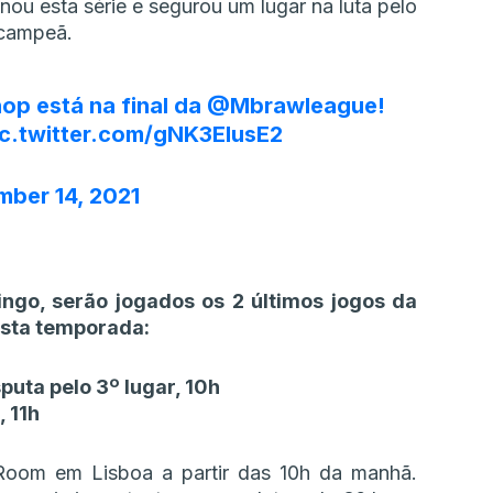
ou esta série e segurou um lugar na luta pelo
l campeã.
op está na final da
@Mbrawleague
!
ic.twitter.com/gNK3ElusE2
ber 14, 2021
ngo, serão jogados os 2 últimos jogos da
sta temporada:
puta pelo 3º lugar, 10h
 11h
Room em Lisboa a partir das 10h da manhã.