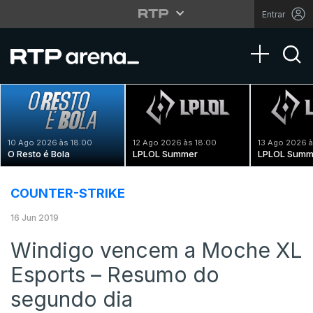
Entrar
Toggle na
10 Ago 2026 às 18:00
12 Ago 2026 às 18:00
13 Ago 2026 à
O Resto é Bola
LPLOL Summer
LPLOL Summ
COUNTER-STRIKE
16 Jun 2019
Windigo vencem a Moche XL
Esports – Resumo do
segundo dia