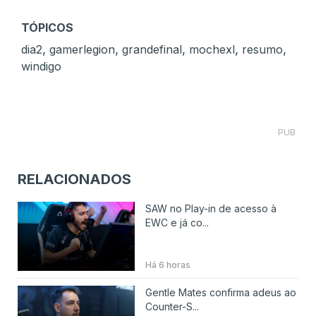
TÓPICOS
,
,
,
,
,
dia2
gamerlegion
grandefinal
mochexl
resumo
windigo
PUB
RELACIONADOS
SAW no Play-in de acesso à
EWC e já co...
Há 6 horas
Gentle Mates confirma adeus ao
Counter-S...