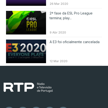
26 Mar 2020
2ª fase da ESL Pro League
termina; play...
9 Abr 2020
A E3 foi oficialmente cancelada
12 Mar 2020