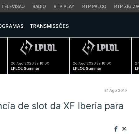
TELEVISÃO
RÁDIO
RTP PLAY
RTP PALCO
RTP ZIG ZA
OGRAMAS
TRANSMISSÕES
20 Ago 2026 às 18:00
26 Ago 2026 às 18:00
27
LPLOL Summer
LPLOL Summer
L
31 Ago 2019
cia de slot da XF Iberia para