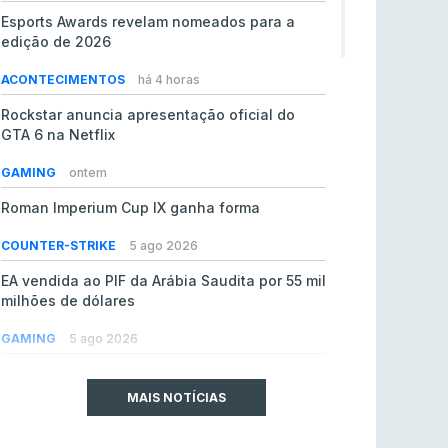
Esports Awards revelam nomeados para a
edição de 2026
ACONTECIMENTOS
há 4 horas
Rockstar anuncia apresentação oficial do
GTA 6 na Netflix
GAMING
ontem
Roman Imperium Cup IX ganha forma
COUNTER-STRIKE
5 ago 2026
EA vendida ao PIF da Arábia Saudita por 55 mil
milhões de dólares
GAMING
5 ago 2026
jL chamado para colmatar baixas na Team
Vitality
MAIS NOTÍCIAS
COUNTER-STRIKE
5 ago 2026