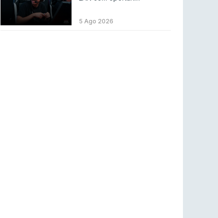
LEAGUE OF LEGENDS
3 ago 2026
MOUZ surpreende Spirit para vencer BLAST
5 Ago 2026
Bounty
COUNTER-STRIKE
2 ago 2026
Setembro recheado de LANs em Portugal
COUNTER-STRIKE
1 ago 2026
Betclic renova parceria com a RTP Arena para
a época 2026/27
RTP ARENA
23 jul 2026
BLAST Bounty S2 na RTP Arena: Regressa o
melhor Counter-Strike
COUNTER-STRIKE
18 jul 2026