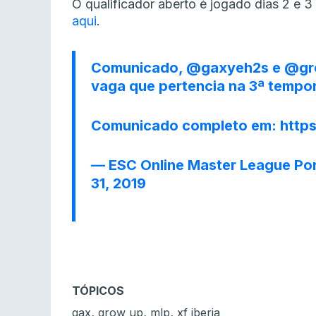
O qualificador aberto é jogado dias 2 e 3
aqui
.
Comunicado,
@gaxyeh2s
e
@gr
vaga que pertencia na 3ª temp
Comunicado completo em:
http
— ESC Online Master League P
31, 2019
TÓPICOS
,
,
,
gax
grow up
mlp
xf iberia