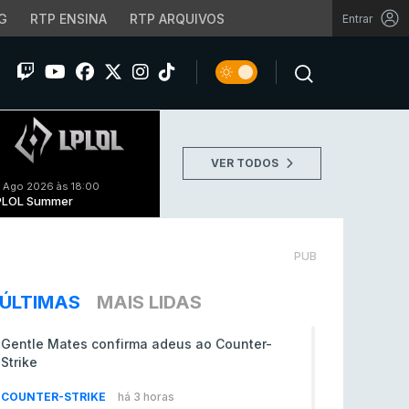
G
RTP ENSINA
RTP ARQUIVOS
Entrar
VER TODOS
 Ago 2026 às 18:00
PLOL Summer
PUB
ÚLTIMAS
MAIS LIDAS
Gentle Mates confirma adeus ao Counter-
Strike
COUNTER-STRIKE
há 3 horas