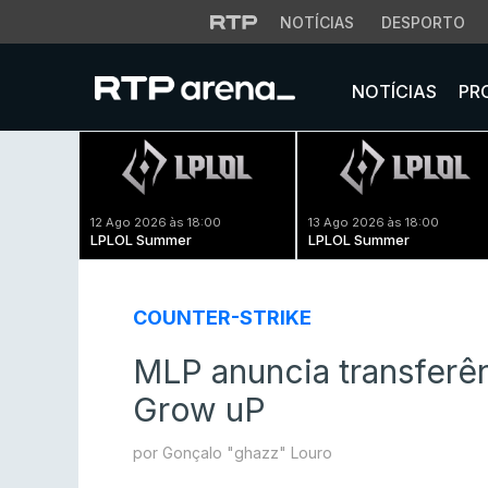
NOTÍCIAS
DESPORTO
NOTÍCIAS
PR
12 Ago 2026 às 18:00
13 Ago 2026 às 18:00
LPLOL Summer
LPLOL Summer
COUNTER-STRIKE
MLP anuncia transferên
Grow uP
por Gonçalo "ghazz" Louro