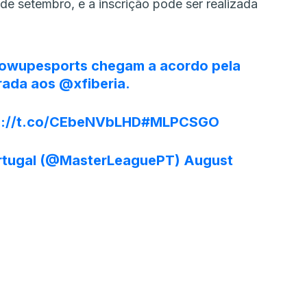
 de setembro, e a inscrição pode ser realizada
owupesports
chegam a acordo pela
orada aos
@xfiberia
.
s://t.co/CEbeNVbLHD
#MLPCSGO
ortugal (@MasterLeaguePT)
August