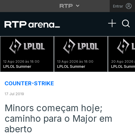
Entrar
Toggle na
12 Ago 2026 às 18:00
13 Ago 2026 às 18:00
20 Ago 2026 
LPLOL Summer
LPLOL Summer
LPLOL Summ
COUNTER-STRIKE
17 Jul 2019
Minors começam hoje;
caminho para o Major em
aberto