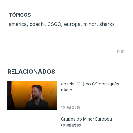
TÓPICOS
,
,
,
,
,
america
coachi
CSGO
europa
minor
sharks
PUB
RELACIONADOS
coachi: “(…) no CS português
não h...
10 Jul 2019
Grupos do Minor Europeu
revelados
10 Jul 2019