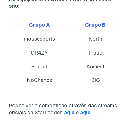
são:
Grupo A
Grupo B
mousesports
North
CR4ZY
fnatic
Sprout
Ancient
NoChance
BIG
Podes ver a competição através das streams
oficiais da StarLadder,
aqui
e
aqui
.