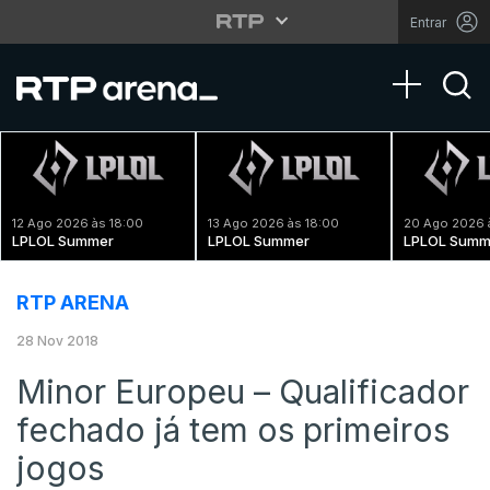
Entrar
Toggle na
12 Ago 2026 às 18:00
13 Ago 2026 às 18:00
20 Ago 2026 
LPLOL Summer
LPLOL Summer
LPLOL Summ
RTP ARENA
28 Nov 2018
Minor Europeu – Qualificador
fechado já tem os primeiros
jogos