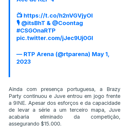
📺
https://t.co/h2nVGVjyOI
🎙️
@itsBhT
&
@Coontag
#CSGOnaRTP
pic.twitter.com/jJec9Uj0Gl
— RTP Arena (@rtparena)
May 1,
2023
Ainda com presença portuguesa, a Brazy
Party continuou e Juve entrou em jogo frente
a 9INE. Apesar dos esforços e da capacidade
de levar a série a um terceiro mapa, Juve
acabaria eliminado da competição,
assegurando $15.000.