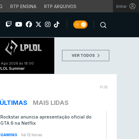
G
RTP ENSINA
RTP ARQUIVOS
Entrar
VER TODOS
 Ago 2026 às 18:00
PLOL Summer
PUB
ÚLTIMAS
MAIS LIDAS
Rockstar anuncia apresentação oficial do
GTA 6 na Netflix
GAMING
há 12 horas