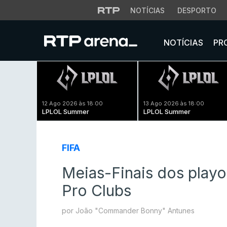
NOTÍCIAS
DESPORTO
NOTÍCIAS
PR
12 Ago 2026 às 18:00
13 Ago 2026 às 18:00
LPLOL Summer
LPLOL Summer
FIFA
Meias-Finais dos playo
Pro Clubs
por João "Commander Bonny" Antunes