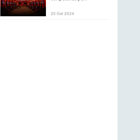
Betclic renova parceria com a RTP Arena para
a época 2026/27
25 Out 2024
RTP ARENA
23 jul 2026
BLAST Bounty S2 na RTP Arena: Regressa o
melhor Counter-Strike
COUNTER-STRIKE
18 jul 2026
Wuant assina “The One”: O novo hino oficial
da LPLOL
LEAGUE OF LEGENDS
16 jul 2026
Roman Imperium Cup VIII abre inscrições com
SAW e Luminosity na lista
COUNTER-STRIKE
16 jul 2026