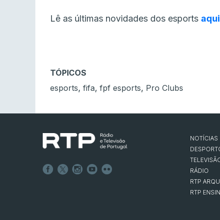
Lê as últimas novidades dos esports
aqui
TÓPICOS
,
,
,
esports
fifa
fpf esports
Pro Clubs
NOTÍCIAS
DESPORT
TELEVISÃ
RÁDIO
RTP ARQU
RTP ENSI