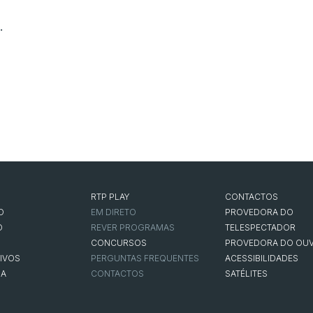
.
RTP PLAY
CONTACTOS
O
EM DIRETO
PROVEDORA DO
O
REVER PROGRAMAS
TELESPECTADOR
CONCURSOS
PROVEDORA DO OUV
IVOS
PERGUNTAS FREQUENTES
ACESSIBILIDADES
NA
CONTACTOS
SATÉLITES