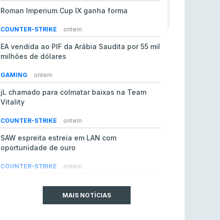
Roman Imperium Cup IX ganha forma
COUNTER-STRIKE
ontem
EA vendida ao PIF da Arábia Saudita por 55 mil
milhões de dólares
GAMING
ontem
jL chamado para colmatar baixas na Team
Vitality
COUNTER-STRIKE
ontem
SAW espreita estreia em LAN com
oportunidade de ouro
COUNTER-STRIKE
ontem
Era em risco? Vitality continua a cair no VRS
do Counter-Strike 2
MAIS NOTÍCIAS
COUNTER-STRIKE
ontem