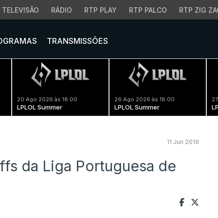
TELEVISÃO
RÁDIO
RTP PLAY
RTP PALCO
RTP ZIG ZA
OGRAMAS
TRANSMISSÕES
20 Ago 2026 às 18:00
26 Ago 2026 às 18:00
27
LPLOL Summer
LPLOL Summer
L
11 Jun 2019
ffs da Liga Portuguesa de