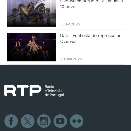
Overwatch perde o "2", anuncia
10 novos ...
5 Fev 2026
Dallas Fuel está de regresso ao
Overwat...
23 Jan 2026