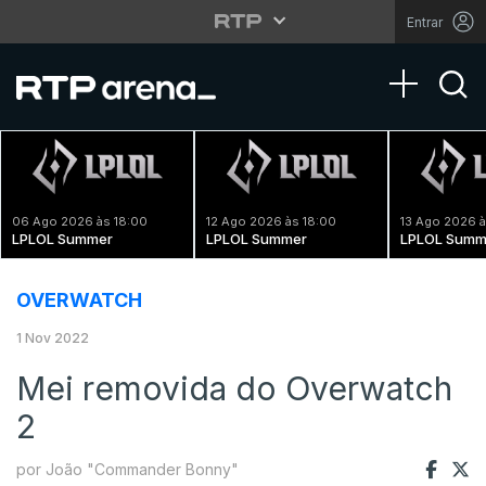
Entrar
Toggle na
06 Ago 2026 às 18:00
12 Ago 2026 às 18:00
13 Ago 2026 à
LPLOL Summer
LPLOL Summer
LPLOL Summ
OVERWATCH
1 Nov 2022
Mei removida do Overwatch
2
por João "Commander Bonny"