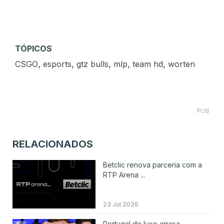
TÓPICOS
,
,
,
,
,
CSGO
esports
gtz bulls
mlp
team hd
worten
PUB
RELACIONADOS
Betclic renova parceria com a
RTP Arena ...
23 Jul 2026
Portugal de luxo arrasa