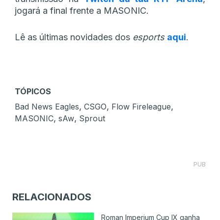
jogará a final frente a MASONIC.
Lê as últimas novidades dos
esports
aqui
.
TÓPICOS
,
,
,
Bad News Eagles
CSGO
Flow Fireleague
,
,
MASONIC
sAw
Sprout
PUB
RELACIONADOS
Roman Imperium Cup IX ganha