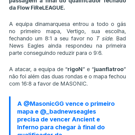
passagem à final do qualificador fechado
da Flow FiReLEAGUE.
A equipa dinamarquesa entrou a todo o gás
no primeiro mapa, Vertigo, sua escolha,
fechando um 8:1 a seu favor no
T side
. Bad
News Eagles ainda respondeu na primeira
parte conseguindo reduzir para o 9:6.
A atacar, a equipa de “
rigoN
” e “
juanflatroo
”
não foi além das duas rondas e o mapa fechou
com 16:8 a favor de MASONIC.
A
@MasonicGG
vence o primeiro
mapa e
@_badnewseagles
precisa de vencer Ancient e
Inferno para chegar à final do
qualificador da