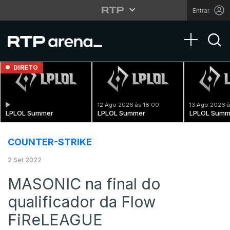
Entrar
Toggle na
DIRETO
12 Ago 2026 às 18:00
13 Ago 2026 à
LPLOL Summer
LPLOL Summer
LPLOL Summ
COUNTER-STRIKE
2 Set 2022
MASONIC na final do
qualificador da Flow
FiReLEAGUE