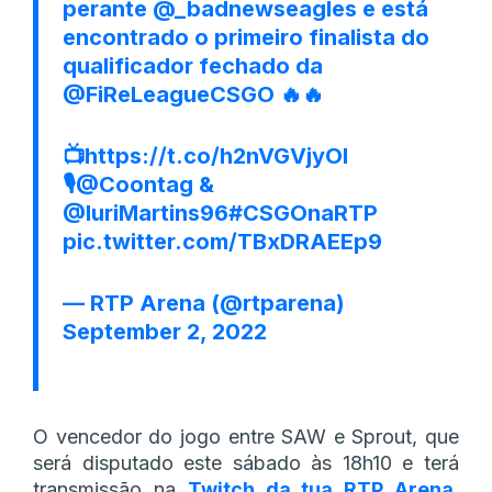
perante
@_badnewseagles
e está
encontrado o primeiro finalista do
qualificador fechado da
@FiReLeagueCSGO
🔥🔥
📺
https://t.co/h2nVGVjyOI
🎙️
@Coontag
&
@IuriMartins96
#CSGOnaRTP
pic.twitter.com/TBxDRAEEp9
— RTP Arena (@rtparena)
September 2, 2022
O vencedor do jogo entre SAW e Sprout, que
será disputado este sábado às 18h10 e terá
transmissão na
Twitch da tua RTP Arena
,