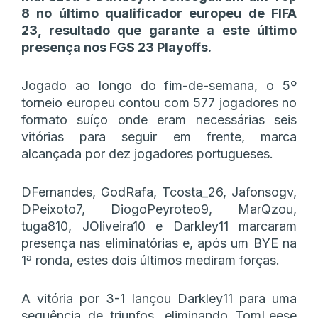
8 no último qualificador europeu de FIFA
23, resultado que garante a este último
presença nos FGS 23 Playoffs.
Jogado ao longo do fim-de-semana, o 5º
torneio europeu contou com 577 jogadores no
formato suíço onde eram necessárias seis
vitórias para seguir em frente, marca
alcançada por dez jogadores portugueses.
DFernandes, GodRafa, Tcosta_26, Jafonsogv,
DPeixoto7, DiogoPeyroteo9, MarQzou,
tuga810, JOliveira10 e Darkley11 marcaram
presença nas eliminatórias e, após um BYE na
1ª ronda, estes dois últimos mediram forças.
A vitória por 3-1 lançou Darkley11 para uma
sequência de triunfos, eliminando TomLeese