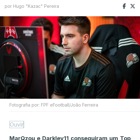
por Hugo "Kazac" Pereira
Fotografia por: FPF eFootball/João Ferreira
Ouvir
MarQzou e Darkley11 conseguiram um Top