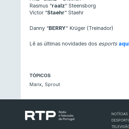
Rasmus
“⁠
raalz⁠
“
Steensborg
Victor
“⁠
Staehr⁠
“
Staehr
Danny
“⁠
BERRY⁠
“
Krüger (Treinador)
Lê as últimas novidades dos
esports
aqu
TÓPICOS
,
Marix
Sprout
NOTÍCIAS
DESPORT
TELEVISÃ