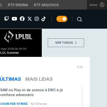
G
RTP ENSINA
RTP ARQUIVOS
Entrar
VER TODOS
 Ago 2026 às 18:00
PLOL Summer
PUB
ÚLTIMAS
MAIS LIDAS
SAW no Play-in de acesso à EWC e já
conhece adversário
COUNTER-STRIKE
há 13 horas