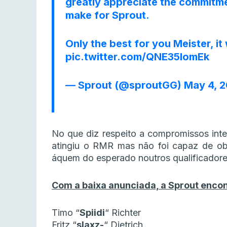
greatly appreciate the commitmen
make for Sprout.
Only the best for you Meister, it
pic.twitter.com/QNE35lomEk
— Sprout (@sproutGG)
May 4, 
No que diz respeito a compromissos inte
atingiu o RMR mas não foi capaz de obte
áquem do esperado noutros qualificadore
Com a baixa anunciada, a Sprout encon
Timo
“⁠
Spiidi⁠
“
Richter
Fritz
“
⁠slaxz-⁠
“
Dietrich