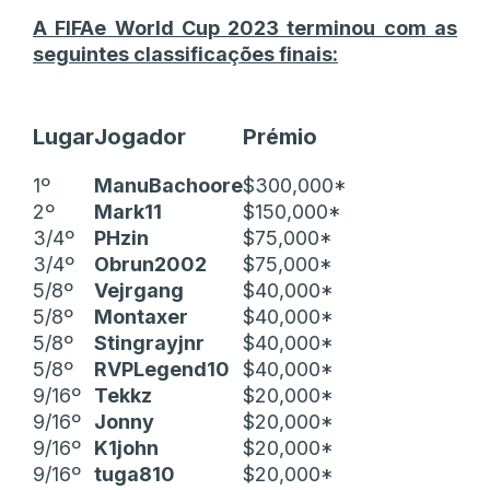
A FIFAe World Cup 2023 terminou com as
seguintes classificações finais:
Lugar
Jogador
Prémio
1º
ManuBachoore
$300,000*
2º
Mark11
$150,000*
3/4º
PHzin
$75,000*
3/4º
Obrun2002
$75,000*
5/8º
Vejrgang
$40,000*
5/8º
Montaxer
$40,000*
5/8º
Stingrayjnr
$40,000*
5/8º
RVPLegend10
$40,000*
9/16º
Tekkz
$20,000*
9/16º
Jonny
$20,000*
9/16º
K1john
$20,000*
9/16º
tuga810
$20,000*