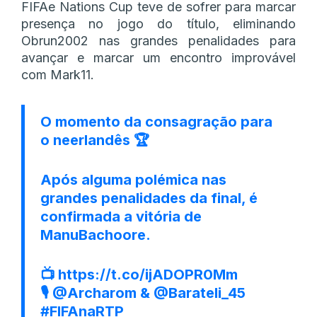
FIFAe Nations Cup teve de sofrer para marcar
presença no jogo do título, eliminando
Obrun2002 nas grandes penalidades para
avançar e marcar um encontro improvável
com Mark11.
O momento da consagração para
o neerlandês 🏆
Após alguma polémica nas
grandes penalidades da final, é
confirmada a vitória de
ManuBachoore.
📺
https://t.co/ijADOPR0Mm
🎙️
@Archarom
&
@Barateli_45
#FIFAnaRTP