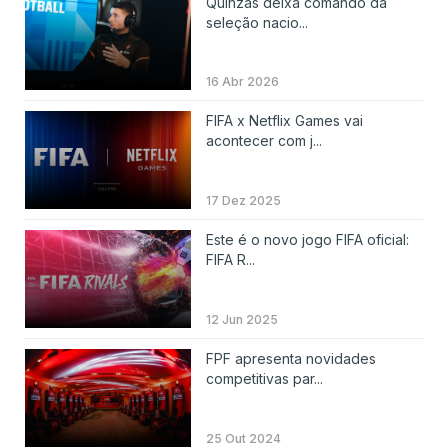
Quinzas deixa comando da
seleção nacio...
16 Abr 2026
FIFA x Netflix Games vai
acontecer com j...
17 Dez 2025
Este é o novo jogo FIFA oficial:
FIFA R...
12 Jun 2025
FPF apresenta novidades
competitivas par...
25 Out 2024