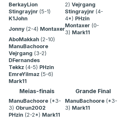
BerkayLion
2)
Vejrgang
Stingrayjnr
(5-1)
Stingrayjnr
(4-
K1John
4*)
PHzin
Montaxer
(0-
Jonny
(2-4)
Montaxer
3)
Mark11
AboMakkah
(2-10)
ManuBachoore
Vejrgang
(3-2)
DFernandes
Tekkz
(4-5)
PHzin
EmreYilmaz
(5-6)
Mark11
Meias-finais
Grande Final
ManuBachoore
(*3-
ManuBachoore
(*3-
3)
Obrun2002
3)
Mark11
PHzin
(2-2*)
Mark11