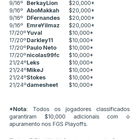
9/16º
BerkayLion
$20,000*
9/16º
AboMakkah
$20,000*
9/16º
DFernandes
$20,000*
9/16º
EmreYilmaz
$20,000*
17/20º
Yuval
$10,000*
17/20º
Darkley11
$10,000*
17/20º
Paulo Neto
$10,000*
17/20º
nicolas99fc
$10,000*
21/24º
Leks
$10,000*
21/24º
MikeJ
$10,000*
21/24º
Stokes
$10,000*
21/24º
damesheet
$10,000*
*Nota
: Todos os jogadores classificados
garantiram $10,000 adicionais com o
apuramento nos FGS Playoffs.