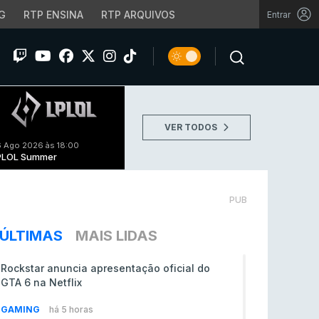
G
RTP ENSINA
RTP ARQUIVOS
Entrar
VER TODOS
 Ago 2026 às 18:00
PLOL Summer
PUB
ÚLTIMAS
MAIS LIDAS
Rockstar anuncia apresentação oficial do
GTA 6 na Netflix
GAMING
há 5 horas