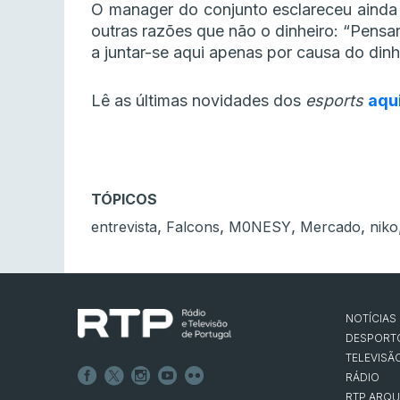
O manager do conjunto esclareceu ainda 
outras razões que não o dinheiro: “Pen
a juntar-se aqui apenas por causa do dinhe
Lê as últimas novidades dos
esports
aqu
TÓPICOS
,
,
,
,
entrevista
Falcons
M0NESY
Mercado
niko
NOTÍCIAS
DESPORT
TELEVISÃ
RÁDIO
RTP ARQU