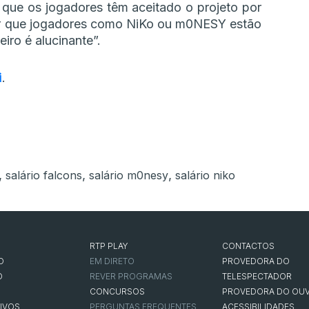
que os jogadores têm aceitado o projeto por
sar que jogadores como NiKo ou m0NESY estão
iro é alucinante”.
i
.
,
,
,
salário falcons
salário m0nesy
salário niko
RTP PLAY
CONTACTOS
O
EM DIRETO
PROVEDORA DO
O
REVER PROGRAMAS
TELESPECTADOR
CONCURSOS
PROVEDORA DO OUV
IVOS
PERGUNTAS FREQUENTES
ACESSIBILIDADES