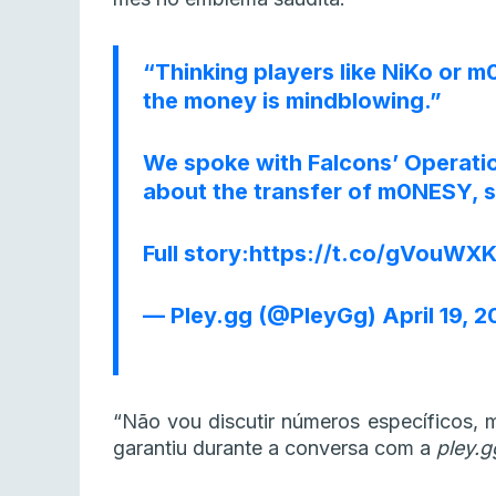
“Thinking players like NiKo or 
the money is mindblowing.”
We spoke with Falcons’ Operati
about the transfer of m0NESY, s
Full story:
https://t.co/gVouWX
— Pley.gg (@PleyGg)
April 19, 
“Não vou discutir números específicos, m
garantiu durante a conversa com a
pley.g