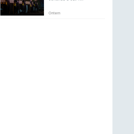
Betclic renova parceria com a RTP Arena para
a época 2026/27
Ontem
RTP ARENA
23 jul 2026
BLAST Bounty S2 na RTP Arena: Regressa o
melhor Counter-Strike
COUNTER-STRIKE
18 jul 2026
Wuant assina “The One”: O novo hino oficial
da LPLOL
LEAGUE OF LEGENDS
16 jul 2026
Roman Imperium Cup VIII abre inscrições com
SAW e Luminosity na lista
COUNTER-STRIKE
16 jul 2026