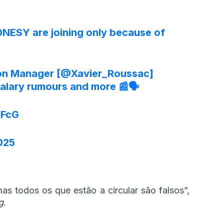
m0NESY are joining only because of
on Manager [
@Xavier_Roussac
]
alary rumours and more 📰🗣️
KFcG
2025
as todos os que estão a circular são falsos”,
g
.