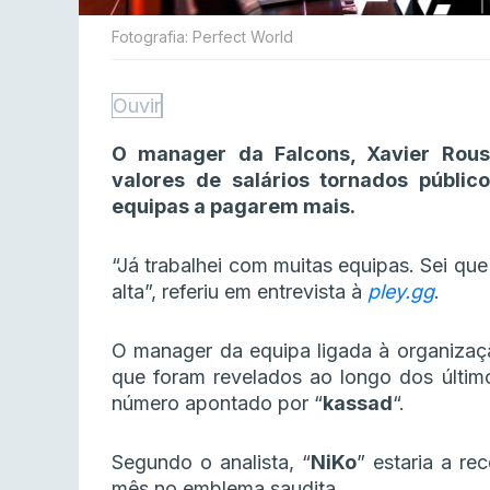
Fotografia: Perfect World
Ouvir
O manager da Falcons, Xavier Rous
valores de salários tornados públi
equipas a pagarem mais.
“Já trabalhei com muitas equipas. Sei que
alta”, referiu em entrevista à
pley.gg
.
O manager da equipa ligada à organizaç
que foram revelados ao longo dos últi
número apontado por “
kassad
“.
Segundo o analista, “
NiKo
” estaria a re
mês no emblema saudita.