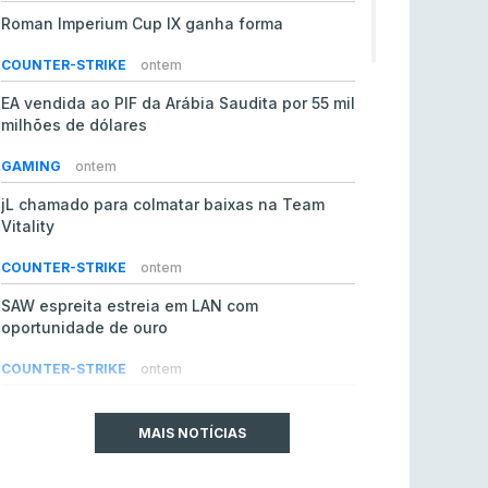
Roman Imperium Cup IX ganha forma
COUNTER-STRIKE
ontem
EA vendida ao PIF da Arábia Saudita por 55 mil
milhões de dólares
GAMING
ontem
jL chamado para colmatar baixas na Team
Vitality
COUNTER-STRIKE
ontem
SAW espreita estreia em LAN com
oportunidade de ouro
COUNTER-STRIKE
ontem
Era em risco? Vitality continua a cair no VRS
do Counter-Strike 2
MAIS NOTÍCIAS
COUNTER-STRIKE
ontem