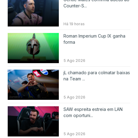
Counter-S...
Há 19 horas
Roman Imperium Cup IX ganha
forma
5 Ago 2026
jL chamado para colmatar baixas
na Team ...
5 Ago 2026
SAW espreita estreia em LAN
com oportuni...
5 Ago 2026