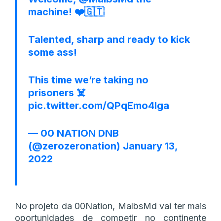
machine! ❤️🇬🇹
Talented, sharp and ready to kick
some ass!
This time we’re taking no
prisoners ☠️
pic.twitter.com/QPqEmo4lga
— 00 NATION DNB
(@zerozeronation)
January 13,
2022
No projeto da 00Nation, MalbsMd vai ter mais
oportunidades de competir no continente