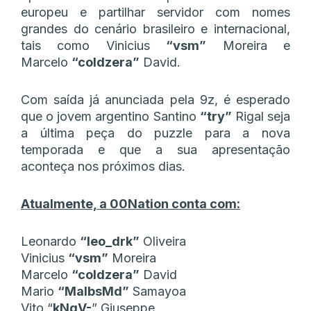
europeu e partilhar servidor com nomes
grandes do cenário brasileiro e internacional,
tais como Vinicius
“vsm”
Moreira e
Marcelo
“coldzera”
David.
Com saída já anunciada pela 9z, é esperado
que o jovem argentino Santino
“try”
Rigal seja
a última peça do puzzle para a nova
temporada e que a sua apresentação
aconteça nos próximos dias.
Atualmente, a 00Nation conta com:
Leonardo
“leo_drk”
Oliveira
Vinicius
“vsm”
Moreira
Marcelo
“coldzera”
David
Mario
“MalbsMd”
Samayoa
Vito “
kNgV-
” Giuseppe