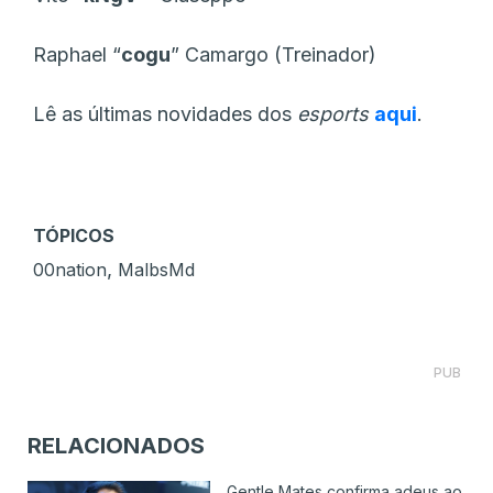
Raphael “
cogu
” Camargo (Treinador)
Lê as últimas novidades dos
esports
aqui
.
TÓPICOS
,
00nation
MalbsMd
PUB
RELACIONADOS
Gentle Mates confirma adeus ao