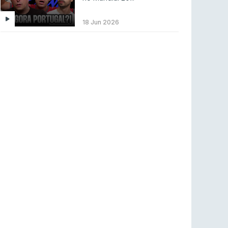
ENTRETENIMENTO
3 ago 2026
Códigos para ícones clássicos gratuitos no
18 Jun 2026
League of Legends [agosto 2026]
LEAGUE OF LEGENDS
3 ago 2026
MOUZ surpreende Spirit para vencer BLAST
Bounty
COUNTER-STRIKE
2 ago 2026
Setembro recheado de LANs em Portugal
COUNTER-STRIKE
1 ago 2026
Betclic renova parceria com a RTP Arena para
a época 2026/27
RTP ARENA
23 jul 2026