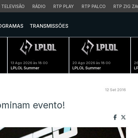
TELEVISÃO
RÁDIO
RTP PLAY
RTP PALCO
RTP ZIG ZA
OGRAMAS
TRANSMISSÕES
13 Ago 2026 às 18:00
20 Ago 2026 às 18:00
26
LPLOL Summer
LPLOL Summer
L
12 Set 2016
ominam evento!