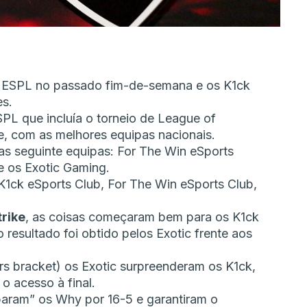
s ESPL no passado fim-de-semana e os K1ck
es.
SPL que incluía o torneio de League of
e, com as melhores equipas nacionais.
as seguinte equipas: For The Win eSports
e os Exotic Gaming.
 K1ck eSports Club, For The Win eSports Club,
trike
, as coisas começaram bem para os K1ck
esultado foi obtido pelos Exotic frente aos
ers bracket) os Exotic surpreenderam os K1ck,
o acesso à final.
param” os Why por 16-5 e garantiram o