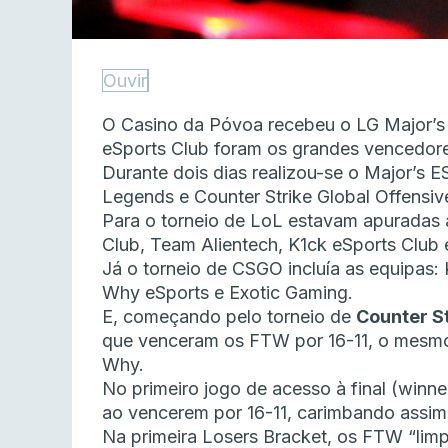
Ouvir
O Casino da Póvoa recebeu o LG Major’
eSports Club foram os grandes vencedor
Durante dois dias realizou-se o Major’s E
Legends e Counter Strike Global Offensiv
Para o torneio de LoL estavam apuradas 
Club, Team Alientech, K1ck eSports Club 
Já o torneio de CSGO incluía as equipas:
Why eSports e Exotic Gaming.
E, começando pelo torneio de
Counter S
que venceram os FTW por 16-11, o mesmo r
Why.
No primeiro jogo de acesso à final (winn
ao vencerem por 16-11, carimbando assim 
Na primeira Losers Bracket, os FTW “lim