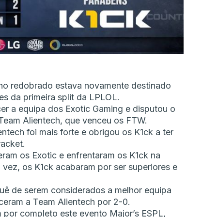
alho redobrado estava novamente destinado
es da primeira split da LPLOL.
r a equipa dos Exotic Gaming e disputou o
 Team Alientech, que venceu os FTW.
ntech foi mais forte e obrigou os K1ck a ter
racket.
ram os Exotic e enfrentaram os K1ck na
 vez, os K1ck acabaram por ser superiores e
quê de serem considerados a melhor equipa
ceram a Team Alientech por 2-0.
m por completo este evento Major’s ESPL,