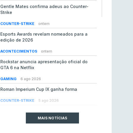
Gentle Mates confirma adeus ao Counter-
Strike
COUNTER-STRIKE
ontem
Esports Awards revelam nomeados para a
edição de 2026
ACONTECIMENTOS
ontem
Rockstar anuncia apresentação oficial do
GTA 6 na Netflix
GAMING
6 ago 2026
Roman Imperium Cup IX ganha forma
COUNTER-STRIKE
5 ago 2026
EA vendida ao PIF da Arábia Saudita por 55 mil
milhões de dólares
MAIS NOTÍCIAS
GAMING
5 ago 2026