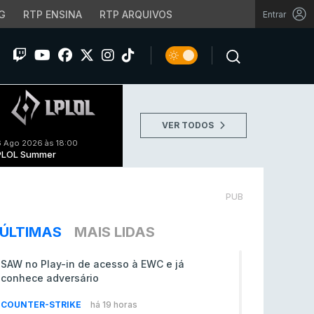
G
RTP ENSINA
RTP ARQUIVOS
Entrar
VER TODOS
 Ago 2026 às 18:00
PLOL Summer
PUB
ÚLTIMAS
MAIS LIDAS
SAW no Play-in de acesso à EWC e já
conhece adversário
COUNTER-STRIKE
há 19 horas