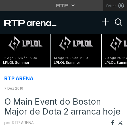
Entrar
Toggle na
12 Ago 2026 às 18:00
13 Ago 2026 às 18:00
20 Ago 2026 
LPLOL Summer
LPLOL Summer
LPLOL Summ
RTP ARENA
7 Dez 2016
O Main Event do Boston
Major de Dota 2 arranca hoje
por RTP ARENA