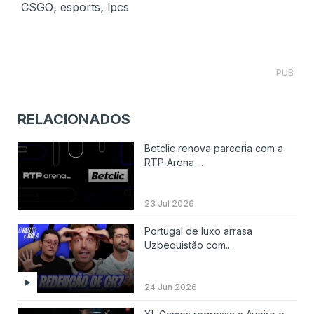
,
,
CSGO
esports
lpcs
PUB
RELACIONADOS
Betclic renova parceria com a
RTP Arena ...
23 Jul 2026
Portugal de luxo arrasa
Uzbequistão com...
24 Jun 2026