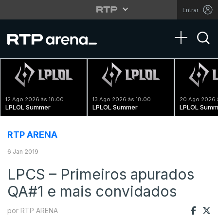
Entrar
Toggle na
12 Ago 2026 às 18:00
13 Ago 2026 às 18:00
20 Ago 2026 
LPLOL Summer
LPLOL Summer
LPLOL Summ
RTP ARENA
6 Jan 2019
LPCS – Primeiros apurados
QA#1 e mais convidados
por RTP ARENA