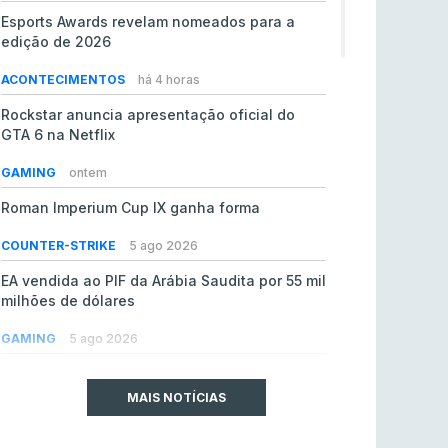
Esports Awards revelam nomeados para a
edição de 2026
ACONTECIMENTOS
há 4 horas
Rockstar anuncia apresentação oficial do
GTA 6 na Netflix
GAMING
ontem
Roman Imperium Cup IX ganha forma
COUNTER-STRIKE
5 ago 2026
EA vendida ao PIF da Arábia Saudita por 55 mil
milhões de dólares
GAMING
5 ago 2026
jL chamado para colmatar baixas na Team
Vitality
MAIS NOTÍCIAS
COUNTER-STRIKE
5 ago 2026