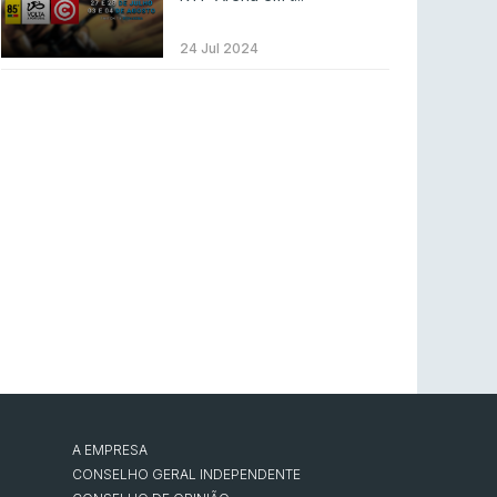
LEAGUE OF LEGENDS
3 ago 2026
MOUZ surpreende Spirit para vencer BLAST
24 Jul 2024
Bounty
COUNTER-STRIKE
2 ago 2026
Setembro recheado de LANs em Portugal
COUNTER-STRIKE
1 ago 2026
Betclic renova parceria com a RTP Arena para
a época 2026/27
RTP ARENA
23 jul 2026
BLAST Bounty S2 na RTP Arena: Regressa o
melhor Counter-Strike
COUNTER-STRIKE
18 jul 2026
A EMPRESA
CONSELHO GERAL INDEPENDENTE