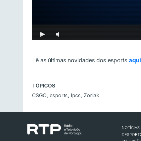
Lê as últimas novidades dos esports
aqui
TÓPICOS
,
,
,
CSGO
esports
lpcs
Zorlak
NOTÍCIAS
DESPORT