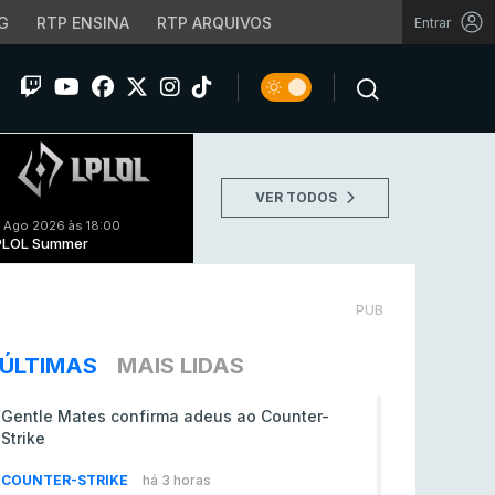
G
RTP ENSINA
RTP ARQUIVOS
Entrar
VER TODOS
 Ago 2026 às 18:00
PLOL Summer
PUB
ÚLTIMAS
MAIS LIDAS
Gentle Mates confirma adeus ao Counter-
Strike
COUNTER-STRIKE
há 3 horas