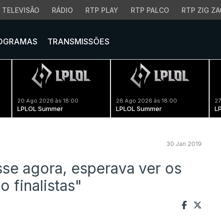
TELEVISÃO
RÁDIO
RTP PLAY
RTP PALCO
RTP ZIG ZA
OGRAMAS
TRANSMISSÕES
20 Ago 2026 às 18:00
26 Ago 2026 às 18:00
27
LPLOL Summer
LPLOL Summer
L
30 Jan 2019
sse agora, esperava ver os
 finalistas"