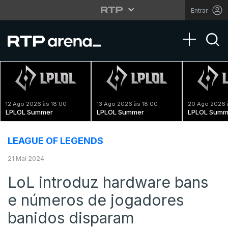
Entrar
Toggle na
12 Ago 2026 às 18:00
13 Ago 2026 às 18:00
20 Ago 2026 
LPLOL Summer
LPLOL Summer
LPLOL Summ
LEAGUE OF LEGENDS
21 Mai 2024
LoL introduz hardware bans
e números de jogadores
banidos disparam