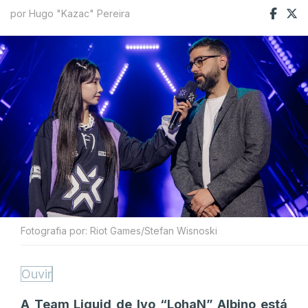
por Hugo "Kazac" Pereira
Fotografia por: Riot Games/Stefan Wisnoski
Ouvir
A Team Liquid de Ivo “LohaN” Albino está