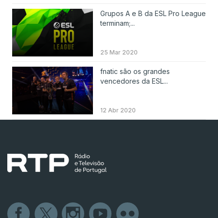
Grupos A e B da ESL Pro League
terminam;...
25 Mar 2020
fnatic são os grandes
vencedores da ESL...
12 Abr 2020