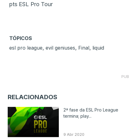
pts ESL Pro Tour
TÓPICOS
,
,
,
esl pro league
evil geniuses
Final
liquid
PUB
RELACIONADOS
2ª fase da ESL Pro League
termina; play...
9 Abr 2020