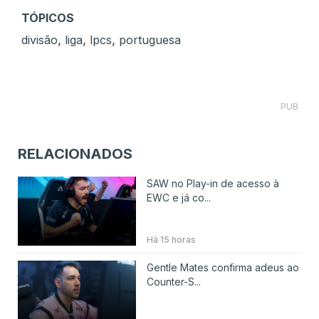
TÓPICOS
,
,
,
divisão
liga
lpcs
portuguesa
PUB
RELACIONADOS
SAW no Play-in de acesso à
EWC e já co...
Há 15 horas
Gentle Mates confirma adeus ao
Counter-S...