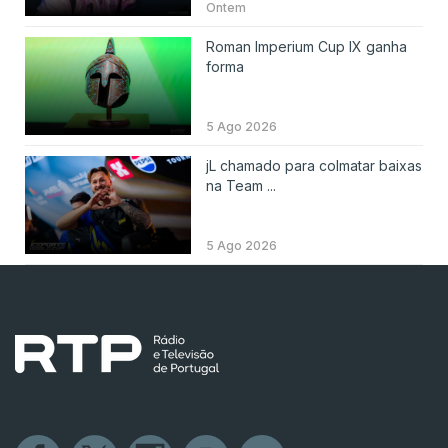
Ontem
Roman Imperium Cup IX ganha
forma
5 Ago 2026
jL chamado para colmatar baixas
na Team ...
5 Ago 2026