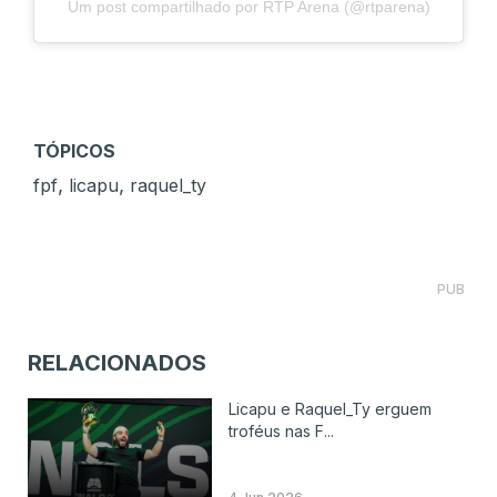
Um post compartilhado por RTP Arena (@rtparena)
TÓPICOS
,
,
fpf
licapu
raquel_ty
PUB
RELACIONADOS
Licapu e Raquel_Ty erguem
troféus nas F...