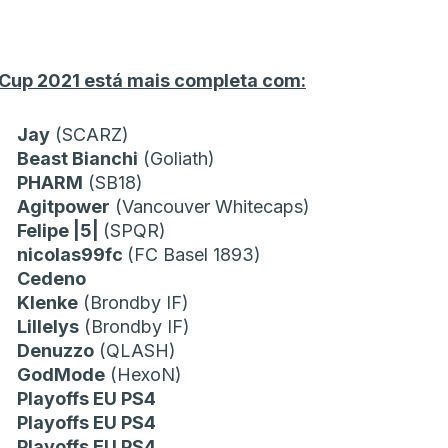
d Cup 2021 está mais completa com:
Jay
(SCARZ)
Beast Bianchi
(Goliath)
PHARM
(SB18)
Agitpower
(Vancouver Whitecaps)
Felipe |5|
(SPQR)
nicolas99fc
(FC Basel 1893)
Cedeno
Klenke
(Brondby IF)
Lillelys
(Brondby IF)
Denuzzo
(QLASH)
GodMode
(HexoN)
Playoffs EU PS4
Playoffs EU PS4
Playoffs EU PS4