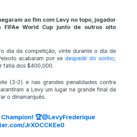
hegaram ao fim com Levy no topo, jogador
 FIFAe World Cup junto de outros oito
ro dia da competição, vinte durante o dia de
eixoto acabaram por se
despedir do sonho
;
r fatia dos $400,000.
lle (3-2) e nas grandes penalidades contra
rantiram a Levy um lugar na grande final da
ar o dinamarquês.
Champion! 🏆
@LevyFrederique
tter.com/JrXOCCKEe0