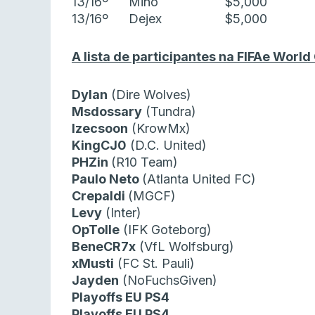
13/16º
Mino
$5,000
13/16º
Dejex
$5,000
A lista de participantes na FIFAe Worl
Dylan
(Dire Wolves)
Msdossary
(Tundra)
Izecsoon
(KrowMx)
KingCJ0
(D.C. United)
PHZin
(R10 Team)
Paulo Neto
(Atlanta United FC)
Crepaldi
(MGCF)
Levy
(Inter)
OpTolle
(IFK Goteborg)
BeneCR7x
(VfL Wolfsburg)
xMusti
(FC St. Pauli)
Jayden
(NoFuchsGiven)
Playoffs EU PS4
Playoffs EU PS4