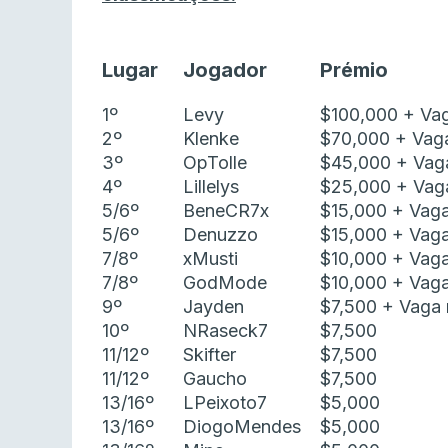
Lugar
Jogador
Prémio
1º
Levy
$100,000 + Va
2º
Klenke
$70,000 + Vag
3º
OpTolle
$45,000 + Vag
4º
Lillelys
$25,000 + Vag
5/6º
BeneCR7x
$15,000 + Vag
5/6º
Denuzzo
$15,000 + Vag
7/8º
xMusti
$10,000 + Vag
7/8º
GodMode
$10,000 + Vag
9º
Jayden
$7,500 + Vaga 
10º
NRaseck7
$7,500
11/12º
Skifter
$7,500
11/12º
Gaucho
$7,500
13/16º
LPeixoto7
$5,000
13/16º
DiogoMendes
$5,000