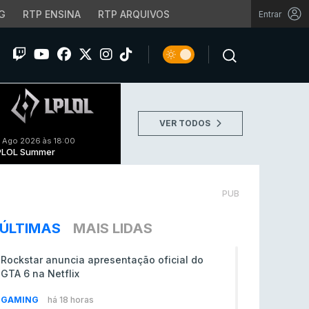
G
RTP ENSINA
RTP ARQUIVOS
Entrar
VER TODOS
 Ago 2026 às 18:00
PLOL Summer
PUB
ÚLTIMAS
MAIS LIDAS
Rockstar anuncia apresentação oficial do
GTA 6 na Netflix
GAMING
há 18 horas