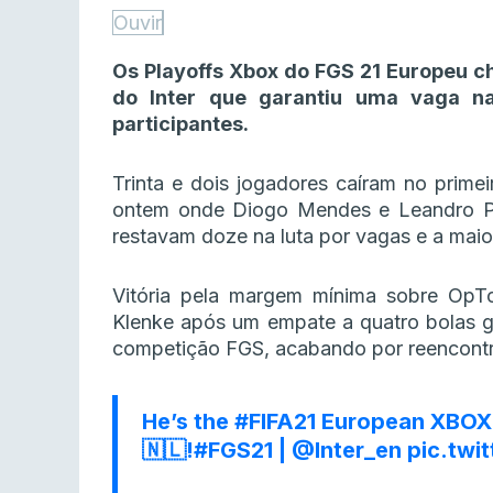
Ouvir
Os Playoffs Xbox do FGS 21 Europeu c
do Inter que garantiu uma vaga na
participantes.
Trinta e dois jogadores caíram no primei
ontem onde Diogo Mendes e Leandro P
restavam doze na luta por vagas e a maio
Vitória pela margem mínima sobre OpTo
Klenke após um empate a quatro bolas ga
competição FGS, acabando por reencontr
He’s the
#FIFA21
European XBOX 
🇳🇱!
#FGS21
|
@Inter_en
pic.twi