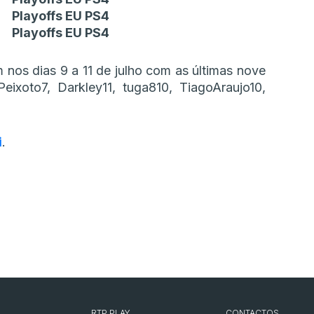
Playoffs EU PS4
Playoffs EU PS4
 nos dias 9 a 11 de julho com as últimas nove
ixoto7, Darkley11, tuga810, TiagoAraujo10,
i
.
RTP PLAY
CONTACTOS