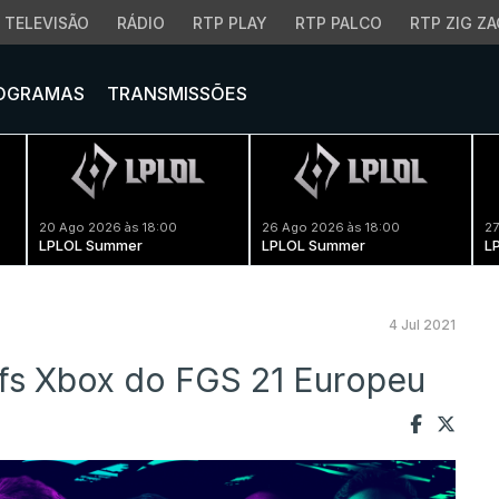
TELEVISÃO
RÁDIO
RTP PLAY
RTP PALCO
RTP ZIG ZA
OGRAMAS
TRANSMISSÕES
20 Ago 2026 às 18:00
26 Ago 2026 às 18:00
27
LPLOL Summer
LPLOL Summer
L
4 Jul 2021
ffs Xbox do FGS 21 Europeu