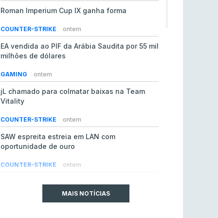
Roman Imperium Cup IX ganha forma
COUNTER-STRIKE
ontem
EA vendida ao PIF da Arábia Saudita por 55 mil
milhões de dólares
GAMING
ontem
jL chamado para colmatar baixas na Team
Vitality
COUNTER-STRIKE
ontem
SAW espreita estreia em LAN com
oportunidade de ouro
COUNTER-STRIKE
ontem
Era em risco? Vitality continua a cair no VRS
do Counter-Strike 2
MAIS NOTÍCIAS
COUNTER-STRIKE
ontem