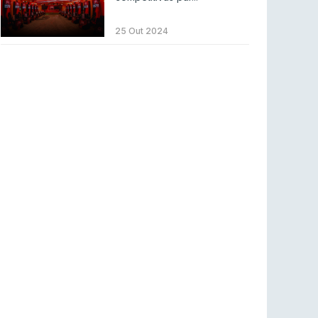
Betclic renova parceria com a RTP Arena para
a época 2026/27
25 Out 2024
RTP ARENA
23 jul 2026
BLAST Bounty S2 na RTP Arena: Regressa o
melhor Counter-Strike
COUNTER-STRIKE
18 jul 2026
Wuant assina “The One”: O novo hino oficial
da LPLOL
LEAGUE OF LEGENDS
16 jul 2026
Roman Imperium Cup VIII abre inscrições com
SAW e Luminosity na lista
COUNTER-STRIKE
16 jul 2026