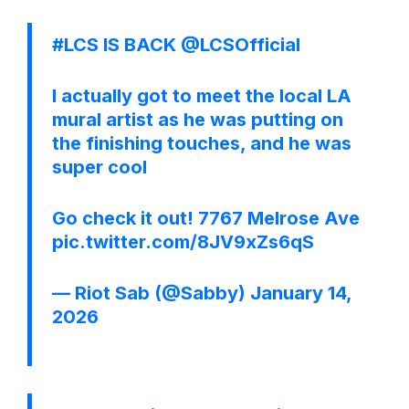
#LCS
IS BACK
@LCSOfficial
I actually got to meet the local LA
mural artist as he was putting on
the finishing touches, and he was
super cool
Go check it out! 7767 Melrose Ave
pic.twitter.com/8JV9xZs6qS
— Riot Sab (@Sabby)
January 14,
2026