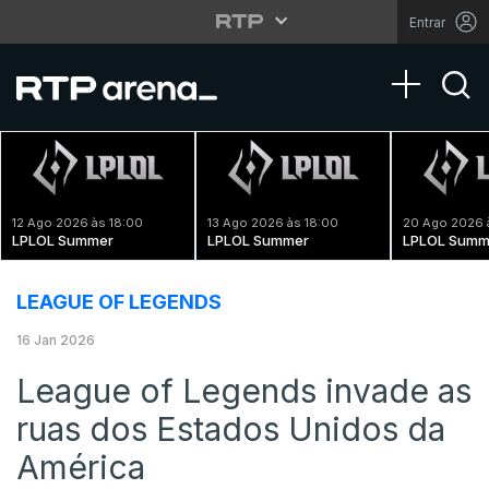
Entrar
Toggle na
12 Ago 2026 às 18:00
13 Ago 2026 às 18:00
20 Ago 2026 
LPLOL Summer
LPLOL Summer
LPLOL Summ
LEAGUE OF LEGENDS
16 Jan 2026
League of Legends invade as
ruas dos Estados Unidos da
América