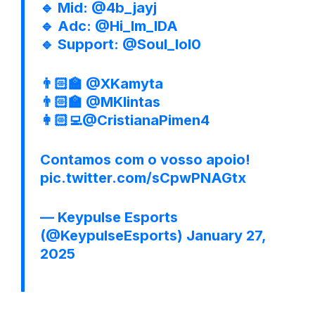
🔹 Mid:
@4b_jayj
🔹 Adc:
@Hi_Im_IDA
🔹 Support:
@Soul_lol0
👨🏻‍🏫
@XKamyta
👨🏻‍🏫
@MKlintas
👩🏻‍💻
@CristianaPimen4
Contamos com o vosso apoio!
pic.twitter.com/sCpwPNAGtx
— Keypulse Esports
(@KeypulseEsports)
January 27,
2025